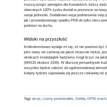
muszą wziąść pieniądze dla Kowalskich, którzy widz
obiecanych 100% zysku dostali w prezencie na now
swoje jednostki. Dodatkowo wizja podniesienia stóp
jak i przewidywanego spadku PKB do tylko nieco po
podniosi na duchu.
Widoki na przyszłość
Krótkoterminowo wydaje mi się, że nie powinno być 
jutro stany nie zamkną sie jakoś śtrasznie nisko), 
okolicach środa/piątek będziemy mogli liczyć na jak
(WIG20 okoloce 3100). W dłuższej perspektywie tru
wszystko będzie zależeć do ogólnoświatowej atmosf
kolejny tydzień zapowiada się jeszcze ciekawiej niż 
Tagi:
akcje
,
czarny poniedziałek
,
Giełda
,
GPW
,
krach