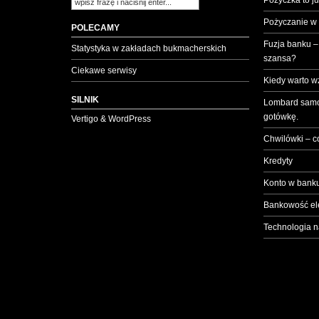
Pożyczka to ju
Pożyczanie w
POLECAMY
Fuzja banku –
Statystyka w zakładach bukmacherskich
szansa?
Ciekawe serwisy
Kiedy warto w
SILNIK
Lombard samo
gotówkę.
Vertigo & WordPress
Chwilówki – c
Kredyty
Konto w banku
Bankowość el
Technologia n