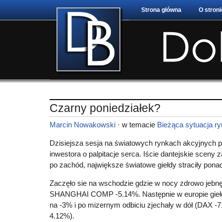
Strona główna
O stroni
Czarny poniedziałek?
Marcin Nowakowski
· w temacie
Bieżąca sytuacja r
Dzisiejsza sesja na światowych rynkach akcyjnych p
inwestora o palpitacje serca. Iście dantejskie scen
po zachód, największe światowe giełdy straciły pona
Zaczęło sie na wschodzie gdzie w nocy zdrowo je
SHANGHAI COMP -5.14%. Następnie w europie giełdy
na -3% i po mizernym odbiciu zjechały w dół (DAX 
4.12%).