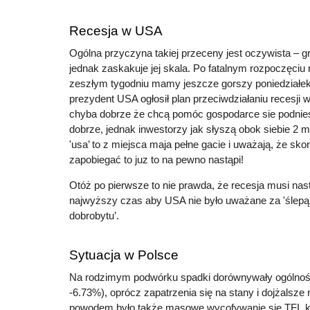
Recesja w USA
Ogólna przyczyna takiej przeceny jest oczywista – g
jednak zaskakuje jej skala. Po fatalnym rozpoczęciu 
zeszłym tygodniu mamy jeszcze gorszy poniedziałek. 
prezydent USA ogłosił plan przeciwdziałaniu recesji 
chyba dobrze że chcą pomóc gospodarce sie podnie
dobrze, jednak inwestorzy jak słyszą obok siebie 2 ma
'usa’ to z miejsca maja pełne gacie i uważają, że sk
zapobiegać to juz to na pewno nastąpi!
Otóż po pierwsze to nie prawda, że recesja musi nast
najwyższy czas aby USA nie było uważane za 'ślep
dobrobytu’.
Sytuacja w Polsce
Na rodzimym podwórku spadki dorównywały ogóln
-6.73%), oprócz zapatrzenia się na stany i dojżalsze
powodem było także masowe wycofywanie się TFI, k