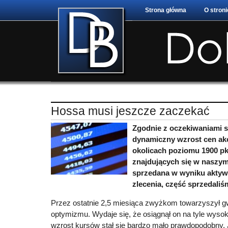
Strona główna
O stroni
Hossa musi jeszcze zaczekać
Zgodnie z oczekiwaniami s
dynamiczny wzrost cen ak
okolicach poziomu 1900 pk
znajdujących się w naszym 
sprzedana w wyniku aktyw
zlecenia, część sprzedaliśm
Przez ostatnie 2,5 miesiąca zwyżkom towarzyszył g
optymizmu. Wydaje się, że osiągnął on na tyle wysok
wzrost kursów stał się bardzo mało prawdopodobny.