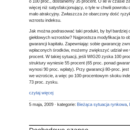
o 100 proc., dostaniemy 35 procent. O ile w czasie za
więcej niż satysfakcjonujący, o tyle w chwili powrotu 
mało atrakcyjny. Zwłaszcza że obarczony dość ry
wzrostu indeksu.
Jak można podrasować taki produkt, by był bardziej
giełdowych wzrostów? Najprostsza modyfikacja to o
gwarancji kapitału. Zapewniając sobie gwarancję zwro
wpłaconych środków, możemy zwiększyć udział we w
procent. W takiej sytuacji, jeśli WIG20 zyska 100 pr
struktury wyniesie 55 procent (65 proc. ponad gwaran
wynosi 90 proc. wpłaty). Przy gwarancji 80-proc. jest 
we wzroście, a więc po 100-procentowym skoku ind
73 proc. zysku.
czytaj więcej
5 maja, 2009 · kategorie:
Bieżąca sytuacja rynkowa
,