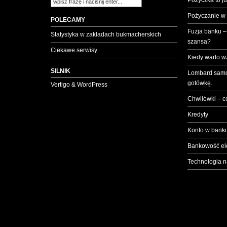
Pożyczka to ju
Pożyczanie w
POLECAMY
Fuzja banku –
Statystyka w zakładach bukmacherskich
szansa?
Ciekawe serwisy
Kiedy warto w
SILNIK
Lombard samo
gotówkę.
Vertigo & WordPress
Chwilówki – c
Kredyty
Konto w banku
Bankowość el
Technologia n