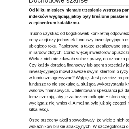
Dochodowe szanse
Od kilku miesięcy niemałe trzęsienie wstrząsa par
indeksów wyglądają jakby były kreślone pisakiem
w epicentrum kataklizmu.
Trudno uzyskać od kogokolwiek konkretną odpowiedź
ceny akcji czy jednostek funduszy inwestycyjnych o
ubiegłego roku. Papierowe, a także zrealizowane strat
miliardów złotych. Coraz więcej inwestorów opuszcz
Wielu z nich nie zdawało solne sprawy, co oznacza p
Czy każdy doradca finansowy lub agent sprzedaży j
inwestycyjnego mówił zawsze swym klientom o ryzyku
w fundusze agresywne? Wątpię. Jest przecież na pro
fundusze to nie spekulacja, służąca wykorzystaniu k
walorów finansowych. Utalentowani spekulanci już da
teraz czekają, aby je za bezcen odkupić Historia się 
wyciąga z niej wnioski. A można było już się czegoś
kilka lekcji.
Ostre przeceny akcji spowodowały, że wiele z nich 
wskaźników bliskie atrakcyjnych. W szczególności 