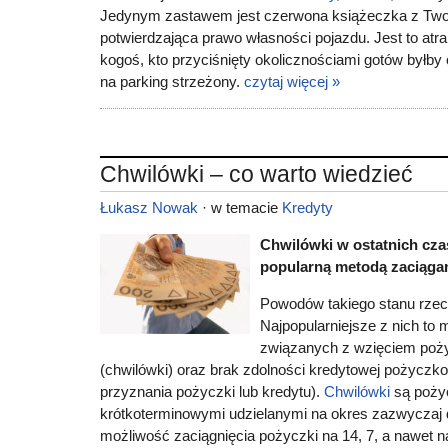
Jedynym zastawem jest czerwona książeczka z Tw
potwierdzająca prawo własności pojazdu. Jest to atra
kogoś, kto przyciśnięty okolicznościami gotów byłb
na parking strzeżony.
czytaj więcej »
Chwilówki – co warto wiedzieć
Łukasz Nowak
· w temacie
Kredyty
Chwilówki w ostatnich cza
popularną metodą zaciągan
Powodów takiego stanu rzecz
Najpopularniejsze z nich to 
związanych z wzięciem poży
(chwilówki) oraz brak zdolności kredytowej pożyczk
przyznania pożyczki lub kredytu).
Chwilówki
są poży
krótkoterminowymi udzielanymi na okres zazwyczaj d
możliwość zaciągnięcia pożyczki na 14, 7, a nawet n