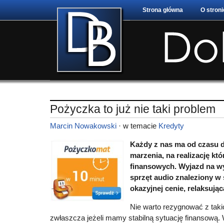
Strona główna
O stroni
Pożyczka to już nie taki problem
Marcin Nowakowski
· w temacie
Kredyty
Każdy z nas ma od czasu 
marzenia, na realizację kt
finansowych. Wyjazd na w
sprzęt audio znaleziony w
okazyjnej cenie, relaksują
Nie warto rezygnować z tak
zwłaszcza jeżeli mamy stabilną sytuację finansową.