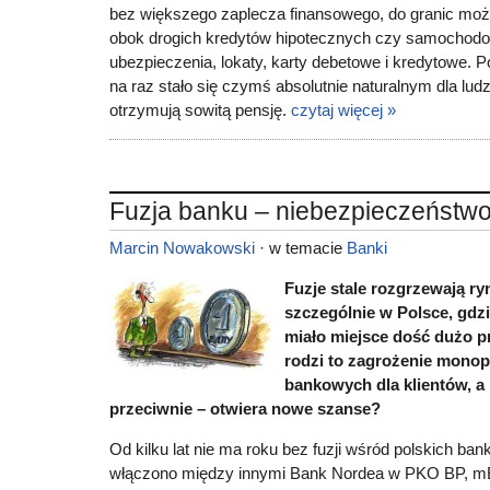
bez większego zaplecza finansowego, do granic możli
obok drogich kredytów hipotecznych czy samochodo
ubezpieczenia, lokaty, karty debetowe i kredytowe. 
na raz stało się czymś absolutnie naturalnym dla ludz
otrzymują sowitą pensję.
czytaj więcej »
Fuzja banku – niebezpieczeństw
Marcin Nowakowski
· w temacie
Banki
Fuzje stale rozgrzewają r
szczególnie w Polsce, gdzi
miało miejsce dość dużo pr
rodzi to zagrożenie monopo
bankowych dla klientów, a
przeciwnie – otwiera nowe szanse?
Od kilku lat nie ma roku bez fuzji wśród polskich ba
włączono między innymi Bank Nordea w PKO BP, m