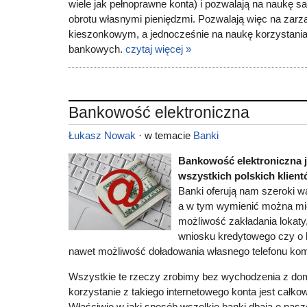
wiele jak pełnoprawne konta) i pozwalają na naukę s
obrotu własnymi pieniędzmi. Pozwalają więc na zar
kieszonkowym, a jednocześnie na naukę korzystania
bankowych.
czytaj więcej »
Bankowość elektroniczna
Łukasz Nowak
· w temacie
Banki
Bankowość elektroniczna j
wszystkich polskich klient
Banki oferują nam szeroki wa
a w tym wymienić można mię
możliwość zakładania lokaty,
wniosku kredytowego czy o
nawet możliwość doładowania własnego telefonu ko
Wszystkie te rzeczy zrobimy bez wychodzenia z do
korzystanie z takiego internetowego konta jest całko
Właściwie w jaki sposób wszelkie banki dbają o nas