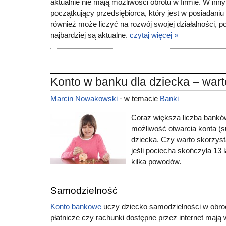
aktualnie nie mają możliwości obrotu w firmie. W in
początkujący przedsiębiorca, który jest w posiadaniu
również może liczyć na rozwój swojej działalności, pon
najbardziej są aktualne.
czytaj więcej »
Konto w banku dla dziecka – war
Marcin Nowakowski
· w temacie
Banki
Coraz większa liczba bankó
możliwość otwarcia konta (s
dziecka. Czy warto skorzyst
jeśli pociecha skończyła 13 l
kilka powodów.
Samodzielność
Konto bankowe
uczy dziecko samodzielności w obroc
płatnicze czy rachunki dostępne przez internet mają w