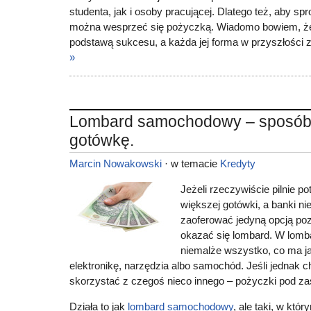
studenta, jak i osoby pracującej. Dlatego też, aby s
można wesprzeć się pożyczką. Wiadomo bowiem, że 
podstawą sukcesu, a każda jej forma w przyszłości
»
Lombard samochodowy – sposób
gotówkę.
Marcin Nowakowski
· w temacie
Kredyty
Jeżeli rzeczywiście pilnie p
większej gotówki, a banki ni
zaoferować jedyną opcją po
okazać się lombard. W lomb
niemalże wszystko, co ma ja
elektronikę, narzędzia albo samochód. Jeśli jednak 
skorzystać z czegoś nieco innego – pożyczki pod za
Działa to jak
lombard samochodowy
, ale taki, w któ