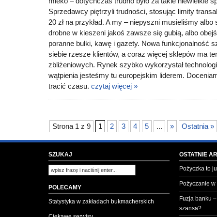
mleko – dotychczas trudno było za takie niewielkie s
Sprzedawcy piętrzyli trudności, stosując limity transak
20 zł na przykład. A my – niepyszni musieliśmy alb
drobne w kieszeni jakoś zawsze się gubią, albo obej
poranne bułki, kawę i gazety. Nowa funkcjonalność 
siebie rzesze klientów, a coraz więcej sklepów ma te
zbliżeniowych. Rynek szybko wykorzystał technolog
wątpienia jesteśmy tu europejskim liderem. Docenia
tracić czasu.
czytaj więcej »
Strona 1 z 9
1
2
3
4
5
...
»
Ostatnia »
SZUKAJ
OSTATNIE A
Pożyczka to ju
Pożyczanie w
POLECAMY
Fuzja banku –
Statystyka w zakładach bukmacherskich
szansa?
Ciekawe serwisy