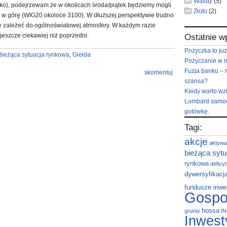
Waluty
(5)
sko), podejrzewam że w okolicach środa/piątek będziemy mogli
Złoto
(2)
ch w górę (WIG20 okoloce 3100). W dłuższej perspektywie trudno
 zależeć do ogólnoświatowej atmosfery. W każdym razie
jeszcze ciekawiej niż poprzedni.
Ostatnie w
Pożyczka to już
Bieżąca sytuacja rynkowa
,
Giełda
Pożyczanie w 
Fuzja banku – 
skomentuj
szansa?
Kiedy warto wz
Lombard samoc
gotówkę.
Tagi:
akcje
aktywa
bieżąca sytu
rynkowa
deficy
dywersyfikacj
fundusze inwe
Gospo
hossa
grunty
I
Inwest