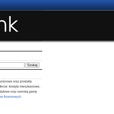
ościowe oraz produkty
fercie: kredyty mieszkaniowe,
redytowe oraz szeroką gamę
ów finansowych
.