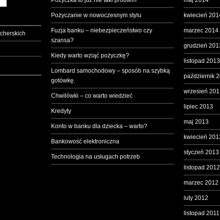
Pożyczka to już nie taki problem
maj 2014
Pożyczanie w nowoczesnym stylu
kwiecień 201
Fuzja banku – niebezpieczeństwo czy
marzec 2014
cherskich
szansa?
grudzień 201
Kiedy warto wziąć pożyczkę?
listopad 2013
Lombard samochodowy – sposób na szybką
październik 
gotówkę.
wrzesień 201
Chwilówki – co warto wiedzieć
lipiec 2013
Kredyty
maj 2013
Konto w banku dla dziecka – warto?
kwiecień 201
Bankowość elektroniczna
styczeń 2013
Technologia na usługach potrzeb
listopad 2012
marzec 2012
luty 2012
listopad 2011