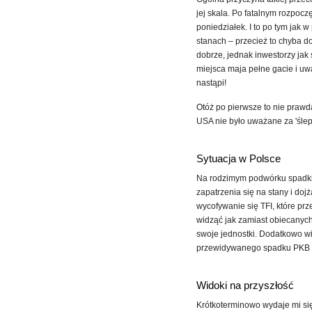
jej skala. Po fatalnym rozpoc
poniedziałek. I to po tym jak 
stanach – przecież to chyba 
dobrze, jednak inwestorzy jak s
miejsca maja pełne gacie i uw
nastąpi!
Otóż po pierwsze to nie prawd
USA nie było uważane za 'śle
Sytuacja w Polsce
Na rodzimym podwórku spadki
zapatrzenia się na stany i do
wycofywanie się TFI, które pr
widząć jak zamiast obiecanyc
swoje jednostki. Dodatkowo wi
przewidywanego spadku PKB do
Widoki na przyszłość
Krótkoterminowo wydaje mi się