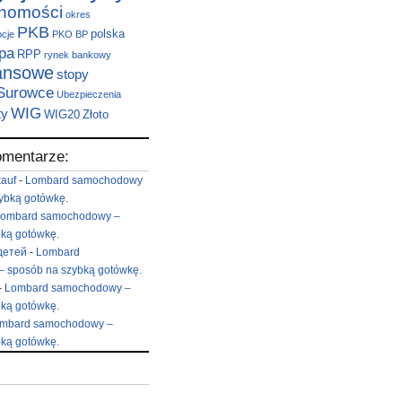
chomości
okres
PKB
polska
pcje
PKO BP
pa
RPP
rynek bankowy
nansowe
stopy
Surowce
Ubezpieczenia
WIG
ty
WIG20
Złoto
omentarze:
kauf
-
Lombard samochodowy
ybką gotówkę.
ombard samochodowy –
ką gotówkę.
детей
-
Lombard
 sposób na szybką gotówkę.
-
Lombard samochodowy –
ką gotówkę.
mbard samochodowy –
ką gotówkę.