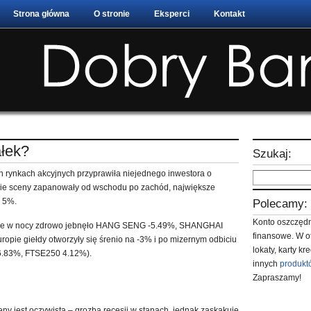
Strona główna
O stronie
Eksperci
Kontakt
ałek?
Szukaj:
h rynkach akcyjnych przyprawiła niejednego inwestora o
jskie sceny zapanowały od wschodu po zachód, największe
d 5%.
Polecamy:
Konto oszczędn
dzie w nocy zdrowo jebnęło HANG SENG -5.49%, SHANGHAI
finansowe. W o
pie giełdy otworzyły się śrenio na -3% i po mizernym odbiciu
lokaty, karty k
-6.83%, FTSE250 4.12%).
innych
produkt
Zapraszamy!
eny jest oczywista – grozba recesji w stanach, jednak zaskakuje