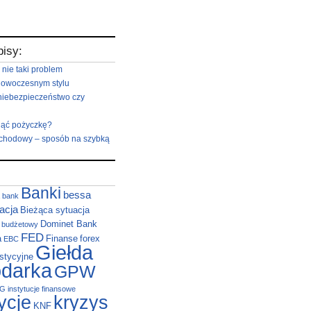
pisy:
 nie taki problem
nowoczesnym stylu
niebezpieczeństwo czy
iąć pożyczkę?
hodowy – sposób na szybką
Banki
bessa
bank
acja
Bieżąca sytuacja
Dominet Bank
t budżetowy
FED
a
Finanse
forex
EBC
Giełda
stycyjne
darka
GPW
NG
instytucje finansowe
ycje
kryzys
KNF