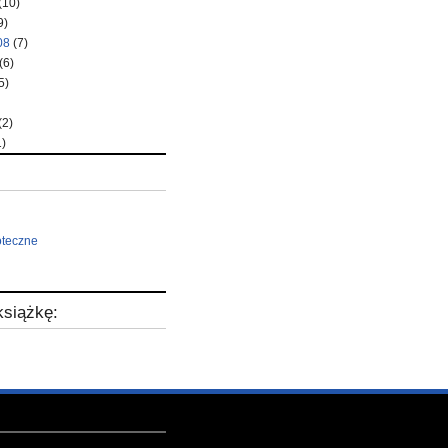
(10)
9)
08
(7)
(6)
5)
(2)
)
oteczne
siążkę: