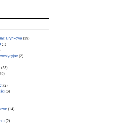
uacja rynkowa
(39)
i
(1)
)
nwestycyjne
(2)
a
(23)
29)
ct
(2)
ści
(6)
sowe
(14)
nia
(2)