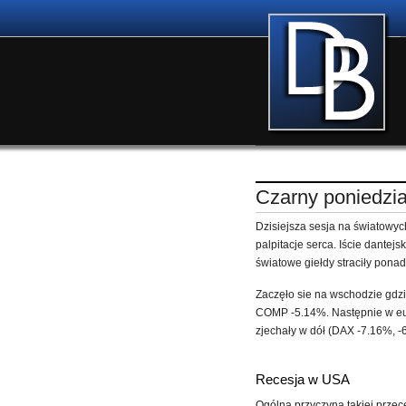
Czarny poniedzi
Dzisiejsza sesja na światowyc
palpitacje serca. Iście dante
światowe giełdy straciły pona
Zaczęło sie na wschodzie g
COMP -5.14%. Następnie w euro
zjechały w dół (DAX -7.16%, 
Recesja w USA
Ogólna przyczyna takiej przec