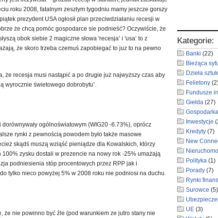
zęciu roku 2008, fatalnym zeszłym tygodniu mamy jeszcze gorszy
w piątek prezydent USA ogłosił plan przeciwdziałaniu recesji w
dobrze że chcą pomóc gospodarce sie podnieść? Oczywiście, że
łyszą obok siebie 2 magiczne słowa 'recesja’ i 'usa’ to z
Kategorie:
ażają, że skoro trzeba czemuś zapobiegać to juz to na pewno
Banki
(22)
Bieżąca syt
Dzieła sztuk
a, że recesja musi nastąpić a po drugie już najwyższy czas aby
Felietony
(2
pą wyrocznie świetowego dobrobytu’.
Fundusze i
Giełda
(27)
Gospodark
Inwestycje
(
 dorównywały ogólnoświatowym (WIG20 -6.73%), oprócz
Kredyty
(7)
jżalsze rynki z pewnością powodem było także masowe
New Conne
zecież skądś muszą wziąść pieniądze dla Kowalskich, którzy
Nieruchomo
h 100% zysku dostali w prezencie na nowy rok -25% umażają
Polityka
(1)
zja podniesienia stóp procentowych przez RPP jak i
Porady
(7)
 tylko nieco powyżej 5% w 2008 roku nie podniosi na duchu.
Rynki finan
Surowce
(5)
Ubezpiecze
UE
(3)
, że nie powinno być źle (pod warunkiem ze jutro stany nie