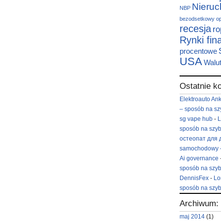
Nieru
NBP
bezodsetkowy
o
recesja
ro
Rynki fi
procentowe
USA
Walu
Ostatnie k
Elektroauto An
– sposób na sz
sg vape hub
-
L
sposób na szyb
остеопат для 
samochodowy –
Ai governance
sposób na szyb
DennisFex
-
Lo
sposób na szyb
Archiwum:
maj 2014
(1)