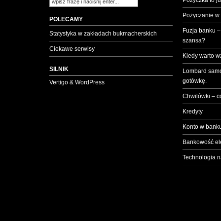
Pożyczka to ju
Pożyczanie w
POLECAMY
Fuzja banku –
Statystyka w zakładach bukmacherskich
szansa?
Ciekawe serwisy
Kiedy warto w
SILNIK
Lombard samo
gotówkę.
Vertigo & WordPress
Chwilówki – c
Kredyty
Konto w banku
Bankowość el
Technologia n