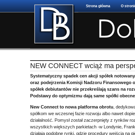
Strona główna
O stroni
NEW CONNECT wciąż ma persp
Systematyczny spadek cen akcji spółek notowan
oraz podejrzenia Komisji Nadzoru Finansowego o
spółek debiutantów nie przekreślają szans na ro
Podstawy do optymizmu dają same spółki obecne
New Connect to nowa platforma obrotu
, dedykow
spółkom we wczesnej fazie rozwoju albo nawet dopi
działalność. Pomysł został zaczerpnięty z rynków ro
wszystkich większych parkietach -w Londynie, Frank
działają podobne rynki, gdzie procedury wejścia na g