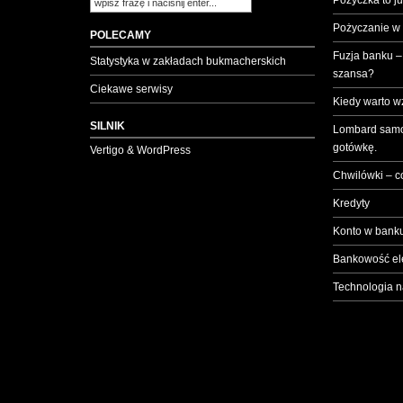
Pożyczka to ju
Pożyczanie w
POLECAMY
Fuzja banku –
Statystyka w zakładach bukmacherskich
szansa?
Ciekawe serwisy
Kiedy warto w
SILNIK
Lombard samo
gotówkę.
Vertigo & WordPress
Chwilówki – c
Kredyty
Konto w banku
Bankowość el
Technologia n