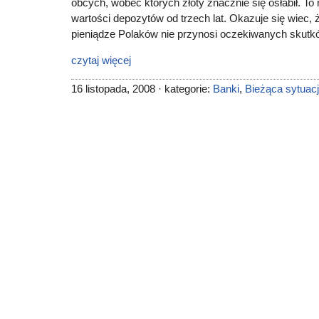
obcych, wobec których złoty znacznie się osłabił. T
wartości depozytów od trzech lat. Okazuje się wiec,
pieniądze Polaków nie przynosi oczekiwanych skutk
czytaj więcej
16 listopada, 2008 · kategorie:
Banki
,
Bieżąca sytuac