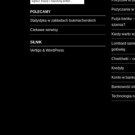
Pożyczka to ju
Pożyczanie w
POLECAMY
Fuzja banku –
Statystyka w zakładach bukmacherskich
szansa?
Ciekawe serwisy
Kiedy warto w
SILNIK
Lombard samo
gotówkę.
Vertigo & WordPress
Chwilówki – c
Kredyty
Konto w banku
Bankowość el
Technologia n