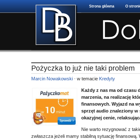
Strona główna
O stroni
Pożyczka to już nie taki problem
Marcin Nowakowski
· w temacie
Kredyty
Każdy z nas ma od czasu 
marzenia, na realizację kt
finansowych. Wyjazd na w
sprzęt audio znaleziony w
okazyjnej cenie, relaksują
Nie warto rezygnować z tak
zwłaszcza jeżeli mamy stabilną sytuację finansową.