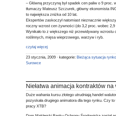
– Główną przyczyną był spadek cen paliw o 9 proc. w
tłumaczy Mateusz Szczurek, główny ekonomista ING
to największa zniżka od 10 lat.
Ekspertów zaskoczył natomiast nieznacznie większ
roczny wzrost cen żywności (do 3,2 proc. wobec 2,9 p
Wynikało to z większego niż przewidywany wzrostu 
roślinnych, mięsa wieprzowego, warzyw i ryb.
czytaj więcej
23 stycznia, 2009 · kategorie:
Bieżąca sytuacja rynk
Surowce
Niełatwa animacja kontraktów na 
Duże wahania kursu złotego utrudniają handel walut
pozyskała drugiego animatora dla tego rynku. Czy to
pracy XTB?
Dom Maklerski Banku Ochrony Środowiska został a