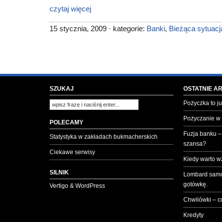
czytaj więcej
15 stycznia, 2009 · kategorie:
Banki
,
Bieżąca sytuac
SZUKAJ
OSTATNIE A
Pożyczka to ju
Pożyczanie w
POLECAMY
Fuzja banku –
Statystyka w zakładach bukmacherskich
szansa?
Ciekawe serwisy
Kiedy warto w
SILNIK
Lombard samo
gotówkę.
Vertigo & WordPress
Chwilówki – c
Kredyty