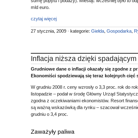
sumę popytu i podaży). Miesiąc wcześniej było to od
mld euro.
czytaj więcej
27 stycznia, 2009 · kategorie:
Giełda
,
Gospodarka
,
R
Inflacja niższa dzięki spadający
Grudniowe dane o inflacji okazały się zgodne z 
Ekonomiści spodziewają się teraz kolejnych cięć
W grudniu 2008 r. ceny wzrosły o 3,3 proc. rok do ro
listopadzie – podał w środę Główny Urząd Statystyczn
zgodna z oczekiwaniami ekonomistów. Resort finansó
są ważną wskazówką dla rynku – szacował wcześnie
grudniu o 3,4 proc.
Zaważyły paliwa