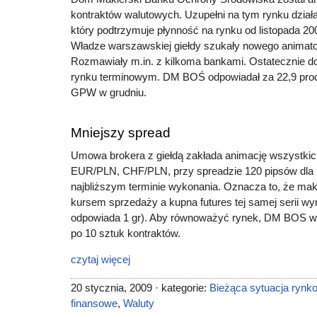
kontraktów walutowych. Uzupełni na tym rynku dział
który podtrzymuje płynność na rynku od listopada 200
Władze warszawskiej giełdy szukały nowego animat
Rozmawiały m.in. z kilkoma bankami. Ostatecznie do
rynku terminowym. DM BOŚ odpowiadał za 22,9 proc.
GPW w grudniu.
Mniejszy spread
Umowa brokera z giełdą zakłada animację wszystkic
EUR/PLN, CHF/PLN, przy spreadzie 120 pipsów dla 
najbliższym terminie wykonania. Oznacza to, że ma
kursem sprzedaży a kupna futures tej samej serii wyn
odpowiada 1 gr). Aby równoważyć rynek, DM BOS wy
po 10 sztuk kontraktów.
czytaj więcej
20 stycznia, 2009 · kategorie:
Bieżąca sytuacja rynk
finansowe
,
Waluty