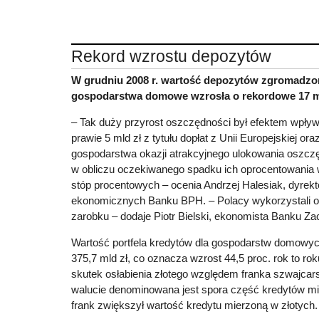
Rekord wzrostu depozytów
W grudniu 2008 r. wartość depozytów zgromadzo
gospodarstwa domowe wzrosła o rekordowe 17 ml
– Tak duży przyrost oszczędności był efektem wpływ
prawie 5 mld zł z tytułu dopłat z Unii Europejskiej o
gospodarstwa okazji atrakcyjnego ulokowania oszcz
w obliczu oczekiwanego spadku ich oprocentowania 
stóp procentowych – ocenia Andrzej Halesiak, dyrekt
ekonomicznych Banku BPH. – Polacy wykorzystali os
zarobku – dodaje Piotr Bielski, ekonomista Banku 
Wartość portfela kredytów dla gospodarstw domowyc
375,7 mld zł, co oznacza wzrost 44,5 proc. rok to ro
skutek osłabienia złotego względem franka szwajcars
walucie denominowana jest spora część kredytów m
frank zwiększył wartość kredytu mierzoną w złotych.