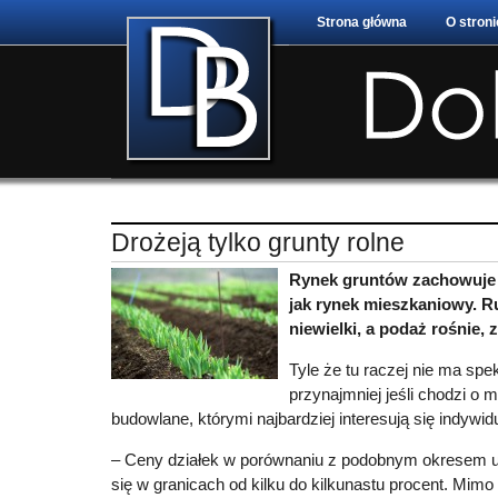
Strona główna
O stroni
Drożeją tylko grunty rolne
Rynek gruntów zachowuje 
jak rynek mieszkaniowy. Ru
niewielki, a podaż rośnie,
Tyle że tu raczej nie ma spe
przynajmniej jeśli chodzi o m
budowlane, którymi najbardziej interesują się indywi
– Ceny działek w porównaniu z podobnym okresem ub
się w granicach od kilku do kilkunastu procent. Mimo