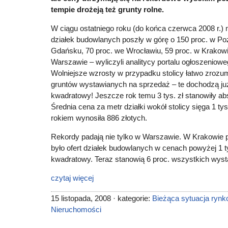
tempie drożeją też grunty rolne.
W ciągu ostatniego roku (do końca czerwca 2008 r.
działek budowlanych poszły w górę o 150 proc. w Poz
Gdańsku, 70 proc. we Wrocławiu, 59 proc. w Krakowie
Warszawie – wyliczyli analitycy portalu ogłoszeniowe
Wolniejsze wzrosty w przypadku stolicy łatwo zrozu
gruntów wystawianych na sprzedaż – te dochodzą już 
kwadratowy! Jeszcze rok temu 3 tys. zł stanowiły 
Średnia cena za metr działki wokół stolicy sięga 1 ty
rokiem wynosiła 886 złotych.
Rekordy padają nie tylko w Warszawie. W Krakowie p
było ofert działek budowlanych w cenach powyżej 1 ty
kwadratowy. Teraz stanowią 6 proc. wszystkich wys
czytaj więcej
15 listopada, 2008 · kategorie:
Bieżąca sytuacja ryn
Nieruchomości