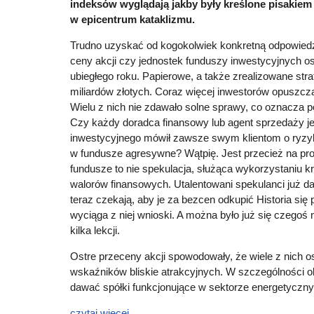
indeksów wyglądają jakby były kreślone pisakiem
w epicentrum kataklizmu.
Trudno uzyskać od kogokolwiek konkretną odpowiedź
ceny akcji czy jednostek funduszy inwestycyjnych o
ubiegłego roku. Papierowe, a także zrealizowane strat
miliardów złotych. Coraz więcej inwestorów opuszcz
Wielu z nich nie zdawało solne sprawy, co oznacza p
Czy każdy doradca finansowy lub agent sprzedaży j
inwestycyjnego mówił zawsze swym klientom o ryzyku
w fundusze agresywne? Wątpię. Jest przecież na pro
fundusze to nie spekulacja, służąca wykorzystaniu k
walorów finansowych. Utalentowani spekulanci już da
teraz czekają, aby je za bezcen odkupić Historia się 
wyciąga z niej wnioski. A można było już się czegoś
kilka lekcji.
Ostre przeceny akcji spowodowały, że wiele z nich 
wskaźników bliskie atrakcyjnych. W szczególności 
dawać spółki funkcjonujące w sektorze energetycz
czytaj więcej