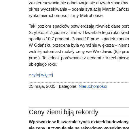
zainteresowania nie odnotowuje się dużych spadków 
okres wyczekiwania – ocenia sytuację Marcin Jańcz
rynku nieruchomości firmy Metrohouse.
Taki poziom spadków potwierdzają również dane por
Szybko.pl. Zgodnie z nimi w I kwartale tego roku śr
spadły o 10,7 procent. Ponad 10-proc. spadek zanot
W Gdańsku przecena była wyraźnie większa – niemal
wolniej natomiast malały ceny we Wrocławiu (8,5 proc
proc.). To jednak porównanie z cenami z trzech pier
ubiegłego roku.
czytaj więcej
29 maja, 2009 · kategorie:
Nieruchomości
Ceny ziemi biją rekordy
Wprawdzie w II kwartale rynek działek budowlanyc
ale ceny utrzymują się na rekordowo wysokim po