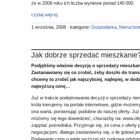
że w 2008 roku ich liczba wyniesie ponad 140 000.
czytaj więcej
1 września, 2008 · kategorie:
Gospodarka
,
Nierucho
Jak dobrze sprzedać mieszkanie
Podjęliśmy właśnie decyzję o sprzedaży mieszka
Zastanawiamy się co zrobić, żeby doszło do trans
chcemy to zrobić jak najszybciej, najlepiej, w do
najwyższą cenę…
Już w trakcie podejmowania decyzji o sprzedaży nie
króla kierujemy na portale internetowe, gdzie możemy 
ona warta, porównując podobne do naszej oferty. Już 
możemy się tego dowiedzieć, chociażby na: www.ofer
zapytać pośrednika. Przyjmuje się, że cena z oferty 
negocjacjom, dlatego zastanówmy się, o ile gotowi je
Podawanie ceny o wiele wyższej niż rynkowa odstra