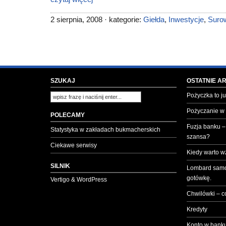
2 sierpnia, 2008 · kategorie:
Giełda
,
Inwestycje
,
Suro
SZUKAJ
OSTATNIE A
Pożyczka to ju
Pożyczanie w
POLECAMY
Fuzja banku –
Statystyka w zakładach bukmacherskich
szansa?
Ciekawe serwisy
Kiedy warto w
SILNIK
Lombard samo
gotówkę.
Vertigo & WordPress
Chwilówki – c
Kredyty
Konto w banku