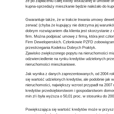
że po zapłaceniu całej kwoty wskazanej w umowie or
kupna-sprzedaży mieszkanie będzie należało do kup
Gwarantuje także, że w trakcie trwania umowy dewel
zerwać (chyba że kupujący nie dotrzyma jej warunk
dobrym rozwiązaniem dla klienta jest skorzystanie 
firm. Można podpisać umowę z firmą, która jest czł
Firm Deweloperskich. Członkowie PZFD zobowiązani
przestrzegania Kodeksu Dobrych Praktyk.
Zjawisko zwiększonego popytu na nieruchomości mi
odzwierciedlenie na rynku kredytów udzielonych prze
nieruchomości mieszkaniowe.
Jak wynika z danych zaprezentowanych, od 2004 ro
się wartość udzielonych kredytów, ale podobnie jak 
nieruchomości, największy wzrost przypadł na 2007 
kredytów przedsiębiorstwom i gospodarstwom domo
min zł i była wyższa o 50,01 proc. w stosunku do 200
Powiększająca się wartość kredytów może w przyszł