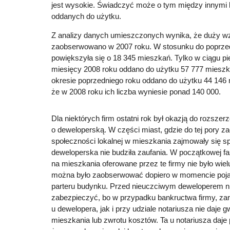
jest wysokie. Świadczyć może o tym między innymi 
oddanych do użytku.
Z analizy danych umieszczonych wynika, że duży wz
zaobserwowano w 2007 roku. W stosunku do poprzedn
powiększyła się o 18 345 mieszkań. Tylko w ciągu pi
miesięcy 2008 roku oddano do użytku 57 777 mies
okresie poprzedniego roku oddano do użytku 44 146 
że w 2008 roku ich liczba wyniesie ponad 140 000.
Dla niektórych firm ostatni rok był okazją do rozszerz
o deweloperską. W części miast, gdzie do tej pory 
społeczności lokalnej w mieszkania zajmowały się spó
deweloperska nie budziła zaufania. W początkowej fa
na mieszkania oferowane przez te firmy nie było wie
można było zaobserwować dopiero w momencie pojaw
parteru budynku. Przed nieuczciwym deweloperem n
zabezpieczyć, bo w przypadku bankructwa firmy, z
u dewelopera, jak i przy udziale notariusza nie daje 
mieszkania lub zwrotu kosztów. Ta u notariusza daje