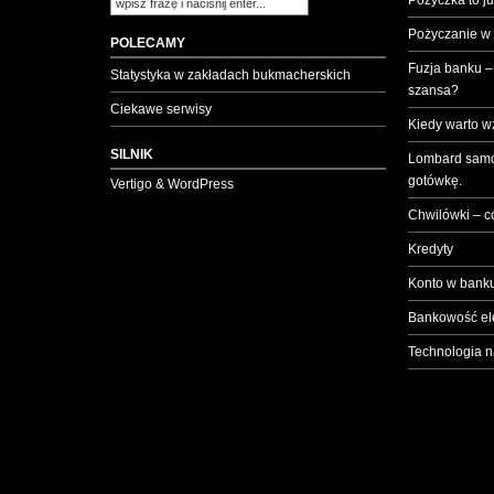
Pożyczka to ju
Pożyczanie w
POLECAMY
Fuzja banku –
Statystyka w zakładach bukmacherskich
szansa?
Ciekawe serwisy
Kiedy warto w
SILNIK
Lombard samo
gotówkę.
Vertigo & WordPress
Chwilówki – c
Kredyty
Konto w banku
Bankowość el
Technologia n