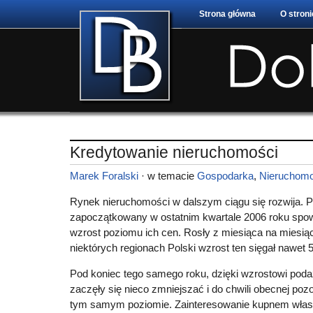
Strona główna
O stroni
Kredytowanie nieruchomości
Marek Foralski
· w temacie
Gospodarka
,
Nieruchomo
Rynek nieruchomości w dalszym ciągu się rozwija. 
zapoczątkowany w ostatnim kwartale 2006 roku sp
wzrost poziomu ich cen. Rosły z miesiąca na miesią
niektórych regionach Polski wzrost ten sięgał nawet 
Pod koniec tego samego roku, dzięki wzrostowi pod
zaczęły się nieco zmniejszać i do chwili obecnej pozo
tym samym poziomie. Zainteresowanie kupnem włas