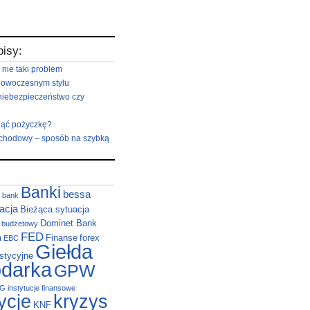
pisy:
 nie taki problem
nowoczesnym stylu
niebezpieczeństwo czy
iąć pożyczkę?
hodowy – sposób na szybką
Banki
bessa
bank
acja
Bieżąca sytuacja
Dominet Bank
t budżetowy
FED
a
Finanse
forex
EBC
Giełda
stycyjne
darka
GPW
NG
instytucje finansowe
ycje
kryzys
KNF