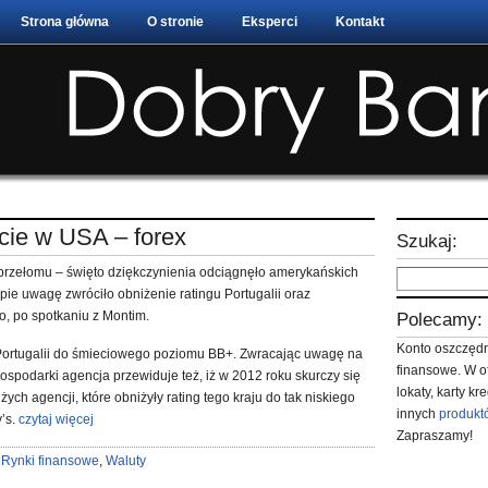
Strona główna
O stronie
Eksperci
Kontakt
cie w USA – forex
Szukaj:
przełomu – święto dziękczynienia odciągnęło amerykańskich
ie uwagę zwróciło obniżenie ratingu Portugalii oraz
o, po spotkaniu z Montim.
Polecamy:
Konto oszczędn
g Portugalii do śmieciowego poziomu BB+. Zwracając uwagę na
finansowe. W o
gospodarki agencja przewiduje też, iż w 2012 roku skurczy się
lokaty, karty k
żych agencji, które obniżyły rating tego kraju do tak niskiego
innych
produkt
’s.
czytaj więcej
Zapraszamy!
:
Rynki finansowe
,
Waluty