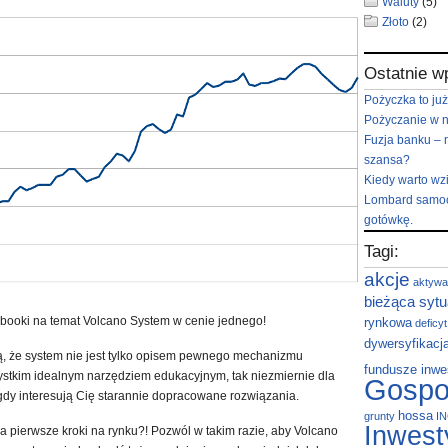
Waluty
(5)
Złoto
(2)
Ostatnie w
Pożyczka to już
Pożyczanie w 
Fuzja banku – 
szansa?
Kiedy warto wz
Lombard samoc
gotówkę.
Tagi:
akcje
aktywa
bieżąca sytu
ebooki na temat Volcano System w cenie jednego!
rynkowa
deficy
dywersyfikacj
, że system nie jest tylko opisem pewnego mechanizmu
fundusze inwe
ystkim idealnym narzędziem edukacyjnym, tak niezmiernie dla
Gospo
dy interesują Cię starannie dopracowane rozwiązania.
hossa
grunty
I
Inwest
ia pierwsze kroki na rynku?! Pozwól w takim razie, aby Volcano