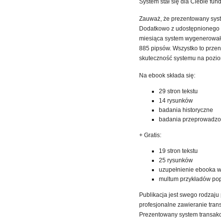
System stał się dla Ciebie fu
Zauważ, że prezentowany syste
Dodatkowo z udostępnionego d
miesiąca system wygenerował 
885 pipsów. Wszystko to przen
skuteczność systemu na pozi
Na ebook składa się:
29 stron tekstu
14 rysunków
badania historyczne
badania przeprowadzo
+ Gratis:
19 stron tekstu
25 rysunków
uzupełnienie ebooka 
multum przykładów po
Publikacja jest swego rodzaju
profesjonalne zawieranie tran
Prezentowany system transakcy