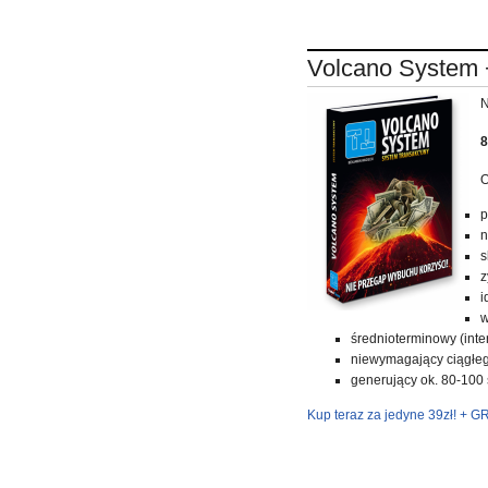
Volcano System +
N
8
O
p
n
s
z
i
w
średnioterminowy (inte
niewymagający ciągłe
generujący ok. 80-100
Kup teraz za jedyne 39zł! + G