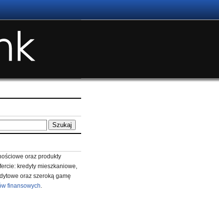
ościowe oraz produkty
fercie: kredyty mieszkaniowe,
redytowe oraz szeroką gamę
ów finansowych
.