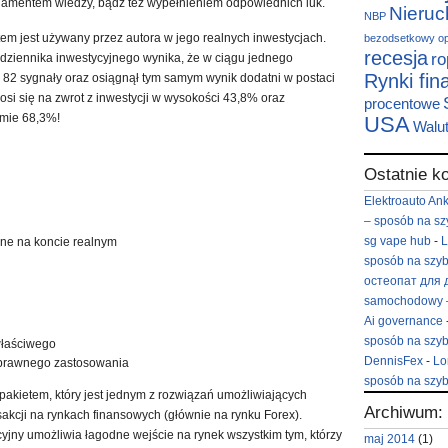
ndamentem wiedzy, bądź też wypełnieniem odpowiednich luk.
Nieru
NBP
m jest używany przez autora w jego realnych inwestycjach.
bezodsetkowy
o
recesja
ro
ziennika inwestycyjnego wynika, że w ciągu jednego
Rynki fi
82 sygnały oraz osiągnął tym samym wynik dodatni w postaci
osi się na zwrot z inwestycji w wysokości 43,8% oraz
procentowe
omie 68,3%!
USA
Walu
Ostatnie k
Elektroauto An
– sposób na sz
sg vape hub
-
L
ne na koncie realnym
sposób na szyb
остеопат для 
samochodowy –
Ai governance
sposób na szyb
właściwego
DennisFex
-
Lo
prawnego zastosowania
sposób na szyb
 pakietem, który jest jednym z rozwiązań umożliwiających
Archiwum:
sakcji na rynkach finansowych (głównie na rynku Forex).
jny umożliwia łagodne wejście na rynek wszystkim tym, którzy
maj 2014
(1)