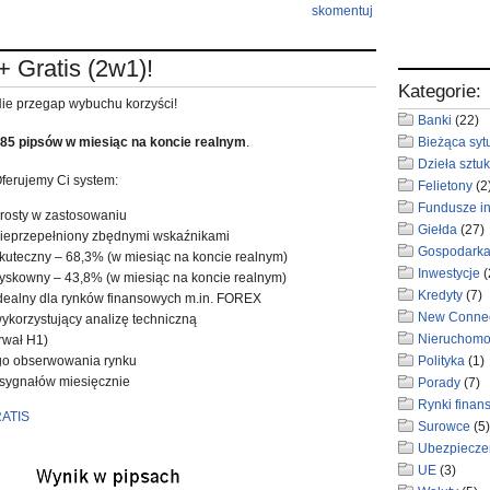
skomentuj
 Gratis (2w1)!
Kategorie:
ie przegap wybuchu korzyści!
Banki
(22)
85 pipsów w miesiąc na koncie realnym
.
Bieżąca syt
Dzieła sztuk
ferujemy Ci system:
Felietony
(2
Fundusze i
rosty w zastosowaniu
Giełda
(27)
ieprzepełniony zbędnymi wskaźnikami
Gospodark
kuteczny – 68,3% (w miesiąc na koncie realnym)
Inwestycje
(
yskowny – 43,8% (w miesiąc na koncie realnym)
Kredyty
(7)
dealny dla rynków finansowych m.in. FOREX
New Conne
ykorzystujący analizę techniczną
Nieruchomo
rwał H1)
go obserwowania rynku
Polityka
(1)
 sygnałów miesięcznie
Porady
(7)
Rynki finan
RATIS
Surowce
(5)
Ubezpiecze
UE
(3)