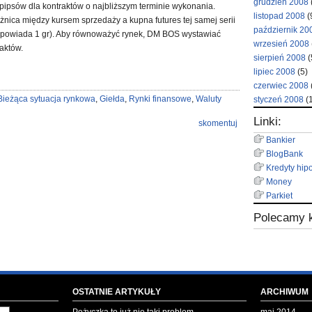
grudzień 2008
ipsów dla kontraktów o najbliższym terminie wykonania.
listopad 2008
(
nica między kursem sprzedaży a kupna futures tej samej serii
październik 20
odpowiada 1 gr). Aby równoważyć rynek, DM BOS wystawiać
wrzesień 2008
raktów.
sierpień 2008
(
lipiec 2008
(5)
czerwiec 2008
Bieżąca sytuacja rynkowa
,
Giełda
,
Rynki finansowe
,
Waluty
styczeń 2008
(1
Linki:
skomentuj
Bankier
BlogBank
Kredyty hip
Money
Parkiet
Polecamy k
OSTATNIE ARTYKUŁY
ARCHIWUM