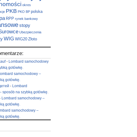
chomości
okres
PKB
polska
pcje
PKO BP
pa
RPP
rynek bankowy
nansowe
stopy
Surowce
Ubezpieczenia
WIG
ty
WIG20
Złoto
omentarze:
kauf
-
Lombard samochodowy
ybką gotówkę.
ombard samochodowy –
ką gotówkę.
детей
-
Lombard
 sposób na szybką gotówkę.
-
Lombard samochodowy –
ką gotówkę.
mbard samochodowy –
ką gotówkę.