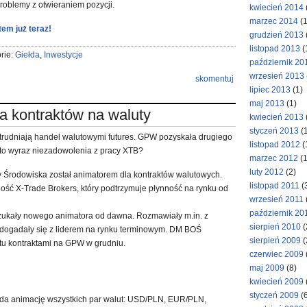
 problemy z otwieraniem pozycji.
kwiecień 2014
marzec 2014
(1
tem już teraz!
grudzień 2013
listopad 2013
(
rie:
Giełda
,
Inwestycje
październik 20
wrzesień 2013
skomentuj
lipiec 2013
(1)
maj 2013
(1)
a kontraktów na waluty
kwiecień 2013
styczeń 2013
(1
trudniają handel walutowymi futures. GPW pozyskała drugiego
listopad 2012
(
 to wyraz niezadowolenia z pracy XTB?
marzec 2012
(1
luty 2012
(2)
Środowiska został animatorem dla kontraktów walutowych.
listopad 2011
(
ność X-Trade Brokers, który podtrzymuje płynność na rynku od
wrzesień 2011
październik 20
zukały nowego animatora od dawna. Rozmawiały m.in. z
sierpień 2010
(
 dogadały się z liderem na rynku terminowym. DM BOŚ
sierpień 2009
(
tu kontraktami na GPW w grudniu.
czerwiec 2009
maj 2009
(8)
kwiecień 2009
styczeń 2009
(6
da animację wszystkich par walut: USD/PLN, EUR/PLN,