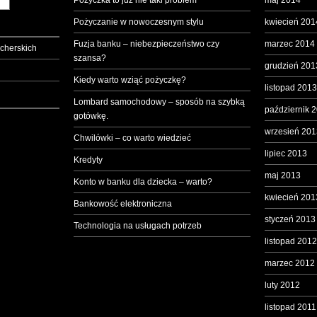
Pożyczka to już nie taki problem
maj 2014
Pożyczanie w nowoczesnym stylu
kwiecień 201
Fuzja banku – niebezpieczeństwo czy
marzec 2014
cherskich
szansa?
grudzień 201
Kiedy warto wziąć pożyczkę?
listopad 2013
Lombard samochodowy – sposób na szybką
październik 
gotówkę.
wrzesień 201
Chwilówki – co warto wiedzieć
lipiec 2013
Kredyty
maj 2013
Konto w banku dla dziecka – warto?
kwiecień 201
Bankowość elektroniczna
styczeń 2013
Technologia na usługach potrzeb
listopad 2012
marzec 2012
luty 2012
listopad 2011