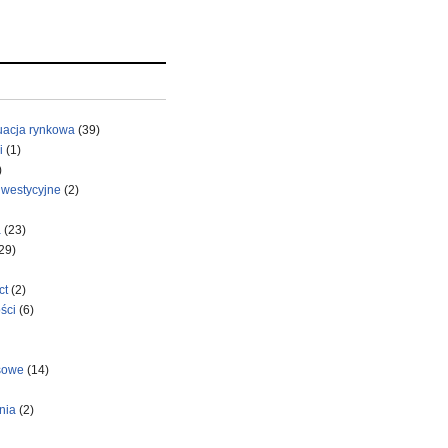
uacja rynkowa
(39)
i
(1)
)
nwestycyjne
(2)
a
(23)
29)
ct
(2)
ści
(6)
sowe
(14)
nia
(2)