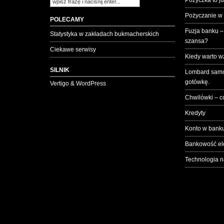
Pożyczka to ju
Pożyczanie w
POLECAMY
Fuzja banku –
Statystyka w zakładach bukmacherskich
szansa?
Ciekawe serwisy
Kiedy warto w
SILNIK
Lombard samo
gotówkę.
Vertigo & WordPress
Chwilówki – c
Kredyty
Konto w banku
Bankowość el
Technologia n