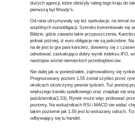
dużych agencji, które obniżyły rating tego kraju do t
pierwszą był Moody’s.
Od rana utrzymywały się też spekulacje, na temat 
wspólnych euroobligacji. Szeroko komentowało się a
Bildzie, gdzie zawarto takie przypuszczenia. Kancler
jednak później, iż euro obligacje nie są potrzebne. Na
na ile jest to gra pani kanclerz, dowiemy się z czas
odnotować zaskakująco dobry wynik indeksu IFO, w
nastrojów wśród niemieckich przedsiębiorców.
Nie dalej jak w poniedziałek, zajmowaliśmy się ryn
Prognozowany poziom 1.55 został szybko przez rynek
okolicach skończymy pewnie tydzień. Tuż poniżej prze
większego kanału spadkowego oraz znajduje się wsp
października(1.53). Rynek może więc próbować przet
poziomy. Na wskaźnikach RSI i MACD nie widać chęc
takim poziomie jak 1.55 jest to wskazany odruch. T
odbywający się tu handel.