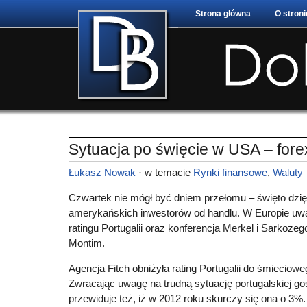
Strona główna
O stroni
Sytuacja po święcie w USA – fore
Łukasz Nowak
· w temacie
Rynki finansowe
,
Waluty
Czwartek nie mógł być dniem przełomu – święto dzię
amerykańskich inwestorów od handlu. W Europie uwa
ratingu Portugalii oraz konferencja Merkel i Sarkozeg
Montim.
Agencja Fitch obniżyła rating Portugalii do śmiecio
Zwracając uwagę na trudną sytuację portugalskiej go
przewiduje też, iż w 2012 roku skurczy się ona o 3%. 