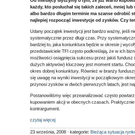
Od miesięcy słyszymy o tym, że już warto kupow
każdy, kto posłuchał się takich zaleceń, mniej lub 
albo bardzo długim terminie ma szanse odrobić st
najlepiej rozpocząć inwestycje od zysków. Czy ter
Udany początek inwestycji jest bardzo ważny, jeśli 
systematycznie przez długi czas. Przy systematyczn
bardziej to, jaka koniunktura będzie w okresie j wyc
przedstawiciele TFI często podkreślają, że w ich biz
możliwości osiągnięcia sukcesu przez jakiś fundusz 
dużych aktywów) kluczowy jest moment startu. Chodz
okres dobrej koniunktury. Również w branży fundus
się uwagę na wyniki inwestycji w początkowym okres
przynosi zysków w dwóch pierwszych latach, jest na
Postanowiliśmy więc przeanalizować często powtar
kupowaniem akcji w obecnych czasach. Praktycznie
kontrargument.
czytaj więcej
23 września, 2008 · kategorie:
Bieżąca sytuacja ryn