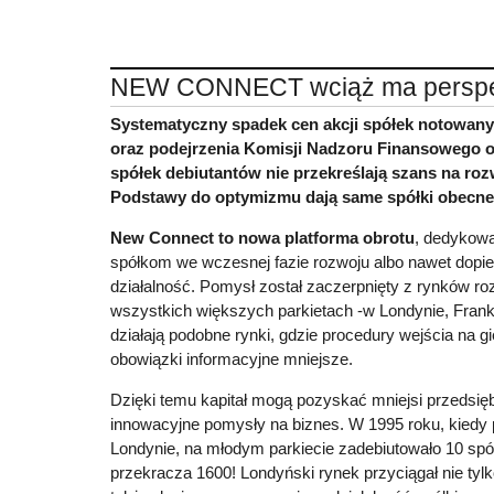
NEW CONNECT wciąż ma persp
Systematyczny spadek cen akcji spółek notowan
oraz podejrzenia Komisji Nadzoru Finansowego o
spółek debiutantów nie przekreślają szans na ro
Podstawy do optymizmu dają same spółki obecne
New Connect to nowa platforma obrotu
, dedykow
spółkom we wczesnej fazie rozwoju albo nawet dopi
działalność. Pomysł został zaczerpnięty z rynków ro
wszystkich większych parkietach -w Londynie, Frank
działają podobne rynki, gdzie procedury wejścia na g
obowiązki informacyjne mniejsze.
Dzięki temu kapitał mogą pozyskać mniejsi przedsięb
innowacyjne pomysły na biznes. W 1995 roku, kiedy
Londynie, na młodym parkiecie zadebiutowało 10 spół
przekracza 1600! Londyński rynek przyciągał nie tylk