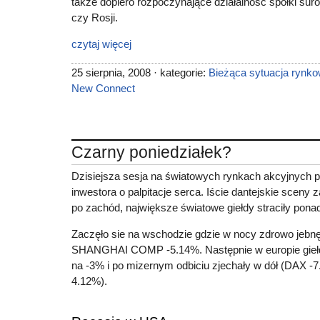
także dopiero rozpoczynające działalność spółki s
czy Rosji.
czytaj więcej
25 sierpnia, 2008 · kategorie:
Bieżąca sytuacja rynk
New Connect
Czarny poniedziałek?
Dzisiejsza sesja na światowych rynkach akcyjnych p
inwestora o palpitacje serca. Iście dantejskie scen
po zachód, największe światowe giełdy straciły pona
Zaczęło sie na wschodzie gdzie w nocy zdrowo je
SHANGHAI COMP -5.14%. Następnie w europie giełdy
na -3% i po mizernym odbiciu zjechały w dół (DAX 
4.12%).