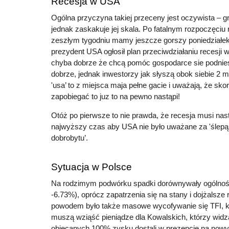
Recesja w USA
Ogólna przyczyna takiej przeceny jest oczywista – g
jednak zaskakuje jej skala. Po fatalnym rozpoczęciu 
zeszłym tygodniu mamy jeszcze gorszy poniedziałek. 
prezydent USA ogłosił plan przeciwdziałaniu recesji 
chyba dobrze że chcą pomóc gospodarce sie podnie
dobrze, jednak inwestorzy jak słyszą obok siebie 2 ma
'usa’ to z miejsca maja pełne gacie i uważają, że sk
zapobiegać to juz to na pewno nastąpi!
Otóż po pierwsze to nie prawda, że recesja musi nast
najwyższy czas aby USA nie było uważane za 'ślep
dobrobytu’.
Sytuacja w Polsce
Na rodzimym podwórku spadki dorównywały ogóln
-6.73%), oprócz zapatrzenia się na stany i dojżalsze
powodem było także masowe wycofywanie się TFI, k
muszą wziąść pieniądze dla Kowalskich, którzy widz
obiecanych 100% zysku dostali w prezencie na now