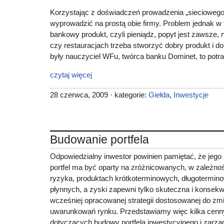
Korzystając z doświadczeń prowadzenia „sieciowego
wyprowadzić na prostą obie firmy. Problem jednak 
bankowy produkt, czyli pieniądz, popyt jest zawsze,
czy restauracjach trzeba stworzyć dobry produkt i d
były nauczyciel WFu, twórca banku Dominet, to potra
czytaj więcej
28 czerwca, 2009 · kategorie:
Giełda
,
Inwestycje
Budowanie portfela
Odpowiedzialny inwestor powinien pamiętać, że jeg
portfel ma być oparty na zróżnicowanych, w zależno
ryzyka, produktach krótkoterminowych, długotermin
płynnych, a zyski zapewni tylko skuteczna i konsekw
wcześniej opracowanej strategii dostosowanej do zmi
uwarunkowań rynku. Przedstawiamy więc kilka ce
dotyczących budowy portfela inwestycyjnego i zarzą