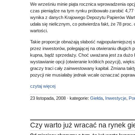
We wrześniu minie piąta rocznica wprowadzenia opc
czas pieniądze na tym rynku próbowało zarobić 4,77 
wynika z danych Krajowego Depozytu Papierów Wart
udała się nielicznym, co potwierdza fakt, że 78 proc.
wartości.
Takie proporcje obnażają słabość najpopularniejszej s
przez inwestorów, polegającej na otwieraniu długich 
kupna, bądź sprzedaży. Choć uważana jest za dużo b
wystawianie opcji (otwieranie krótkich pozycji), więk
graczy traci cały zainwestowany kapitał. Zmiana takty
pozycji nie musiałaby jednak wcale oznaczać popra
czytaj więcej
23 listopada, 2008 · kategorie:
Giełda
,
Inwestycje
,
Po
Czy warto już wracać na rynek g