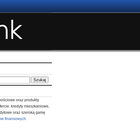
ościowe oraz produkty
fercie: kredyty mieszkaniowe,
redytowe oraz szeroką gamę
ów finansowych
.