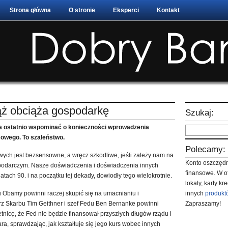
Strona główna
O stronie
Eksperci
Kontakt
ż obciąża gospodarkę
Szukaj:
a ostatnio wspominać o konieczności wprowadzenia
sowego. To szaleństwo.
Polecamy:
h jest bezsensowne, a wręcz szkodliwe, jeśli zależy nam na
Konto oszczędn
darczym. Nasze doświadczenia i doświadczenia innych
finansowe. W o
latach 90. i na początku tej dekady, dowiodły tego wielokrotnie.
lokaty, karty k
 Obamy powinni raczej skupić się na umacnianiu i
innych
produkt
arz Skarbu Tim Geithner i szef Fedu Ben Bernanke powinni
Zapraszamy!
tnicę, że Fed nie będzie finansował przyszłych długów rządu i
ara, sprawdzając, jak kształtuje się jego kurs wobec innych