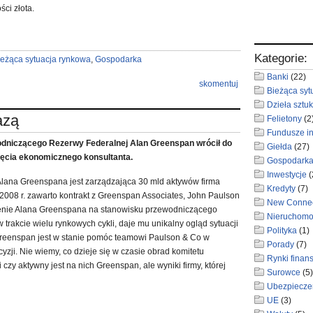
ści złota.
Kategorie:
ieżąca sytuacja rynkowa
,
Gospodarka
Banki
(22)
skomentuj
Bieżąca syt
Dzieła sztuk
azą
Felietony
(2
Fundusze i
odniczącego Rezerwy Federalnej Alan Greenspan wrócił do
Giełda
(27)
ęcia ekonomicznego konsultanta.
Gospodark
Inwestycje
(
Alana Greenspana jest zarządzająca 30 mld aktywów firma
Kredyty
(7)
2008 r. zawarto kontrakt z Greenspan Associates, John Paulson
New Conne
zenie Alana Greenspana na stanowisku przewodniczącego
Nieruchomo
trakcie wielu rynkowych cykli, daje mu unikalny ogląd sytuacji
Polityka
(1)
reenspan jest w stanie pomóc teamowi Paulson & Co w
Porady
(7)
ji. Nie wiemy, co dzieje się w czasie obrad komitetu
Rynki finan
czy aktywny jest na nich Greenspan, ale wyniki firmy, której
Surowce
(5)
Ubezpiecze
UE
(3)