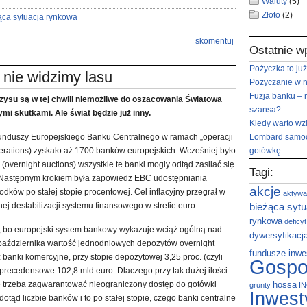
Waluty
(5)
Złoto
(2)
ąca sytuacja rynkowa
skomentuj
Ostatnie w
Pożyczka to już
nie widzimy lasu
Pożyczanie w 
Fuzja banku – 
su są w tej chwili niemożliwe do oszacowania Światowa
szansa?
mi skutkami. Ale świat będzie już inny.
Kiedy warto wz
funduszy Europejskiego Banku Centralnego w ramach „operacji
Lombard samoc
operations) zyskało aż 1700 banków europejskich. Wcześniej było
gotówkę.
(overnight auctions) wszystkie te banki mogły odtąd zasilać się
Tagi:
. Następnym krokiem była zapowiedz EBC udostępniania
akcje
dków po stałej stopie procentowej. Cel inflacyjny przegrał w
aktywa
ej destabilizacji systemu finansowego w strefie euro.
bieżąca sytu
rynkowa
deficy
, bo europejski system bankowy wykazuje wciąż ogólną nad-
dywersyfikacj
 2 października wartość jednodniowych depozytów overnight
fundusze inwe
anki komercyjne, przy stopie depozytowej 3,25 proc. (czyli
Gospo
ezprecedensowe 102,8 mld euro. Dlaczego przy tak dużej ilości
 trzeba zagwarantować nieograniczony dostęp do gotówki
hossa
grunty
I
Inwest
dotąd liczbie banków i to po stałej stopie, czego banki centralne