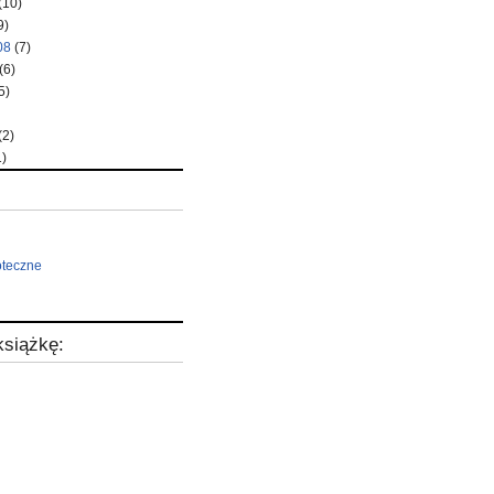
(10)
9)
08
(7)
(6)
5)
(2)
)
oteczne
siążkę: