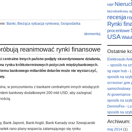
Nieru
NBP
bezodsetkowy
o
recesja
ro
Rynki fi
rie:
Banki
,
Bieżąca sytuacja rynkowa
,
Gospodarka
procentowe
skomentuj
USA
Walu
próbują reanimować rynki finansowe
Ostatnie k
i centralne Innych państw podjęły skoordynowane działania,
Elektroauto An
 na rynku krótkoterminowych pożyczek międzybankowych.
– sposób na sz
emu bankowego miliardów dolarów może nie wystarczyć,
sg vape hub
-
L
wy.
sposób na szyb
остеопат для 
na, w porozumieniu z bankami centralnymi innych wiodących
samochodowy –
 system bankowy dodatkowymi 200 mld USD, aby zażegnać
Ai governance
nością.
sposób na szyb
DennisFex
-
Lo
sposób na szyb
Archiwum:
y, Bank Japonii, Bank Anglii, Bank Kanady oraz Szwajcarski
artek rano plany wsparcia załamującego się rynku
maj 2014
(1)