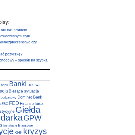
pisy:
 nie taki problem
nowoczesnym stylu
niebezpieczeństwo czy
iąć pożyczkę?
hodowy – sposób na szybką
Banki
bessa
bank
acja
Bieżąca sytuacja
Dominet Bank
t budżetowy
FED
a
Finanse
forex
EBC
Giełda
stycyjne
darka
GPW
NG
instytucje finansowe
ycje
kryzys
KNF