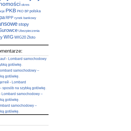
chomości
okres
PKB
polska
pcje
PKO BP
pa
RPP
rynek bankowy
nansowe
stopy
Surowce
Ubezpieczenia
WIG
ty
WIG20
Złoto
omentarze:
kauf
-
Lombard samochodowy
ybką gotówkę.
ombard samochodowy –
ką gotówkę.
детей
-
Lombard
 sposób na szybką gotówkę.
-
Lombard samochodowy –
ką gotówkę.
mbard samochodowy –
ką gotówkę.