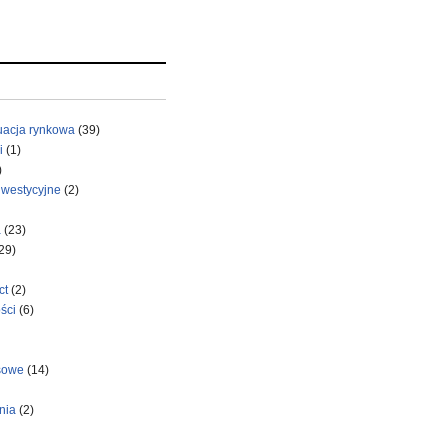
uacja rynkowa
(39)
i
(1)
)
nwestycyjne
(2)
a
(23)
29)
ct
(2)
ści
(6)
sowe
(14)
nia
(2)