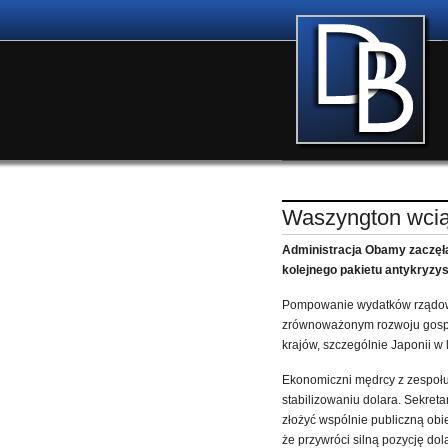
Waszyngton wcią
Administracja Obamy zaczęł
kolejnego pakietu antykryzy
Pompowanie wydatków rządowyc
zrównoważonym rozwoju gospo
krajów, szczególnie Japonii w 
Ekonomiczni mędrcy z zespołu
stabilizowaniu dolara. Sekret
złożyć wspólnie publiczną obie
że przywróci silną pozycję dol