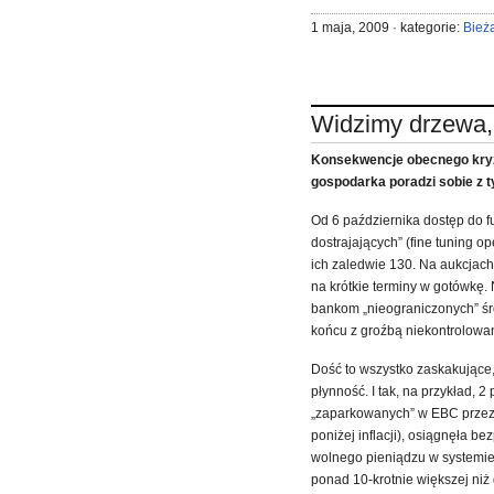
1 maja, 2009 · kategorie:
Bież
Widzimy drzewa, 
Konsekwencje obecnego kryzy
gospodarka poradzi sobie z ty
Od 6 października dostęp do 
dostrajających” (fine tuning 
ich zaledwie 130. Na aukcjach 
na krótkie terminy w gotówkę
bankom „nieograniczonych” śro
końcu z groźbą niekontrolowan
Dość to wszystko zaskakujące
płynność. I tak, na przykład,
„zaparkowanych” w EBC przez b
poniżej inflacji), osiągnęła b
wolnego pieniądzu w systemie
ponad 10-krotnie większej niż 