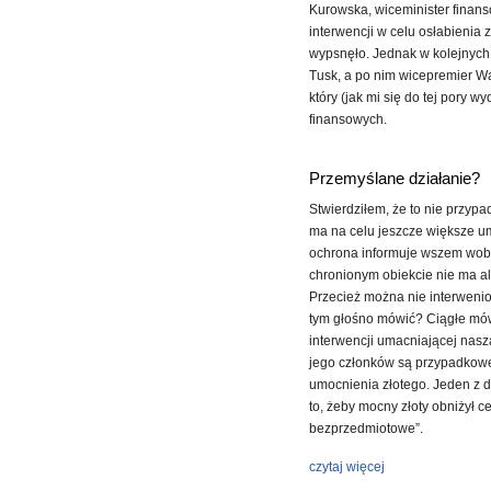
Kurowska, wiceminister finan
interwencji w celu osłabienia 
wypsnęło. Jednak w kolejnych
Tusk, a po nim wicepremier W
który (jak mi się do tej pory 
finansowych.
Przemyślane działanie?
Stwierdziłem, że to nie przypa
ma na celu jeszcze większe um
ochrona informuje wszem wobe
chronionym obiekcie nie ma al
Przecież można nie interweniow
tym głośno mówić? Ciągłe mówi
interwencji umacniającej nasz
jego członków są przypadkowe
umocnienia złotego. Jeden z d
to, żeby mocny złoty obniżył c
bezprzedmiotowe”.
czytaj więcej