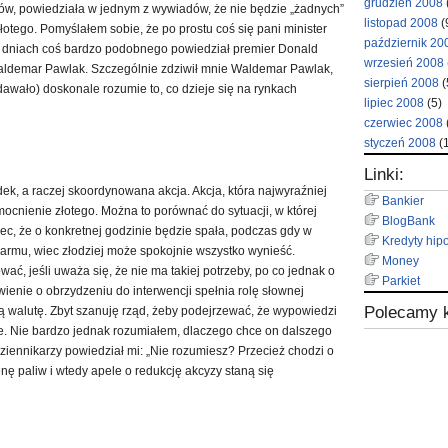
grudzień 2008
sów, powiedziała w jednym z wywiadów, że nie będzie „żadnych”
listopad 2008
(
złotego. Pomyślałem sobie, że po prostu coś się pani minister
październik 20
 dniach coś bardzo podobnego powiedział premier Donald
wrzesień 2008
aldemar Pawlak. Szczególnie zdziwił mnie Waldemar Pawlak,
sierpień 2008
(
wydawało) doskonale rozumie to, co dzieje się na rynkach
lipiec 2008
(5)
czerwiec 2008
styczeń 2008
(1
Linki:
dek, a raczej skoordynowana akcja. Akcja, która najwyraźniej
Bankier
ocnienie złotego. Można to porównać do sytuacji, w której
BlogBank
c, że o konkretnej godzinie będzie spała, podczas gdy w
Kredyty hip
armu, wiec złodziej może spokojnie wszystko wynieść.
Money
ać, jeśli uważa się, że nie ma takiej potrzeby, po co jednak o
Parkiet
enie o obrzydzeniu do interwencji spełnia rolę słownej
Polecamy k
ą walutę. Zbyt szanuję rząd, żeby podejrzewać, że wypowiedzi
. Nie bardzo jednak rozumiałem, dlaczego chce on dalszego
ziennikarzy powiedział mi: „Nie rozumiesz? Przecież chodzi o
enę paliw i wtedy apele o redukcję akcyzy staną się