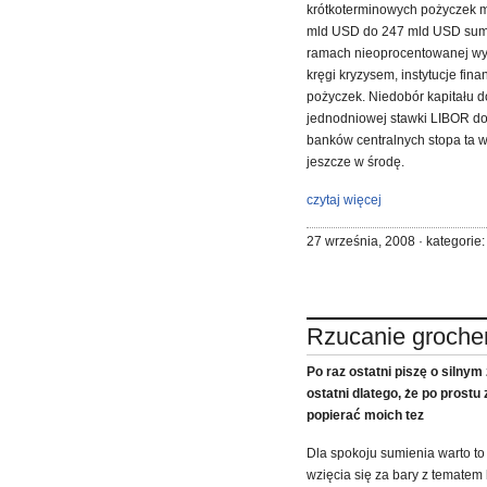
krótkoterminowych pożyczek m
mld USD do 247 mld USD sum
ramach nieoprocentowanej wym
kręgi kryzysem, instytucje fina
pożyczek. Niedobór kapitału 
jednodniowej stawki LIBOR do
banków centralnych stopa ta w
jeszcze w środę.
czytaj więcej
27 września, 2008 · kategorie
Rzucanie groche
Po raz ostatni piszę o silny
ostatni dlatego, że po prostu
popierać moich tez
Dla spokoju sumienia warto t
wzięcia się za bary z tematem 