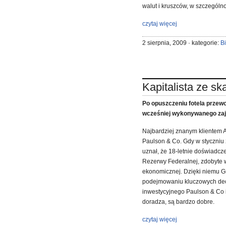
walut i kruszców, w szczególno
czytaj więcej
2 sierpnia, 2009 · kategorie:
B
Kapitalista ze sk
Po opuszczeniu fotela przew
wcześniej wykonywanego zaj
Najbardziej znanym klientem 
Paulson & Co. Gdy w styczniu 
uznał, że 18-letnie doświadc
Rezerwy Federalnej, zdobyte w 
ekonomicznej. Dzięki niemu G
podejmowaniu kluczowych decyz
inwestycyjnego Paulson & Co i 
doradza, są bardzo dobre.
czytaj więcej