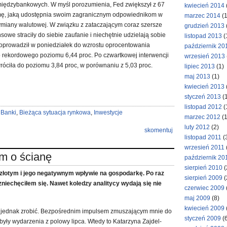
iędzybankowych. W myśl porozumienia, Fed zwiększył z 67
kwiecień 2014
ę, jaką udostępnia swoim zagranicznym odpowiednikom w
marzec 2014
(1
iany walutowej. W związku z zataczającym coraz szersze
grudzień 2013
nsowe straciły do siebie zaufanie i niechętnie udzielają sobie
listopad 2013
(
doprowadził w poniedziałek do wzrostu oprocentowania
październik 20
 rekordowego poziomu 6,44 proc. Po czwartkowej interwencji
wrzesień 2013
róciła do poziomu 3,84 proc, w porównaniu z 5,03 proc.
lipiec 2013
(1)
maj 2013
(1)
kwiecień 2013
styczeń 2013
(1
listopad 2012
(
:
Banki
,
Bieżąca sytuacja rynkowa
,
Inwestycje
marzec 2012
(1
luty 2012
(2)
skomentuj
listopad 2011
(
wrzesień 2011
m o ścianę
październik 20
sierpień 2010
(
m złotym i jego negatywnym wpływie na gospodarkę. Po raz
sierpień 2009
(
 zniechęciłem się. Nawet koledzy analitycy wydają się nie
czerwiec 2009
maj 2009
(8)
kwiecień 2009
o jednak zrobić. Bezpośrednim impulsem zmuszającym mnie do
styczeń 2009
(6
były wydarzenia z polowy lipca. Wtedy to Katarzyna Zajdel-