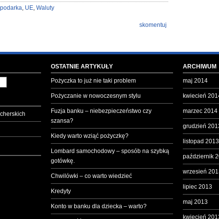
podarka
,
UE
,
Waluty
skomentuj
OSTATNIE ARTYKUŁY
ARCHIWUM
Pożyczka to już nie taki problem
maj 2014
Pożyczanie w nowoczesnym stylu
kwiecień 201
Fuzja banku – niebezpieczeństwo czy
marzec 2014
cherskich
szansa?
grudzień 201
Kiedy warto wziąć pożyczkę?
listopad 2013
Lombard samochodowy – sposób na szybką
październik 
gotówkę.
wrzesień 201
Chwilówki – co warto wiedzieć
lipiec 2013
Kredyty
maj 2013
Konto w banku dla dziecka – warto?
kwiecień 201