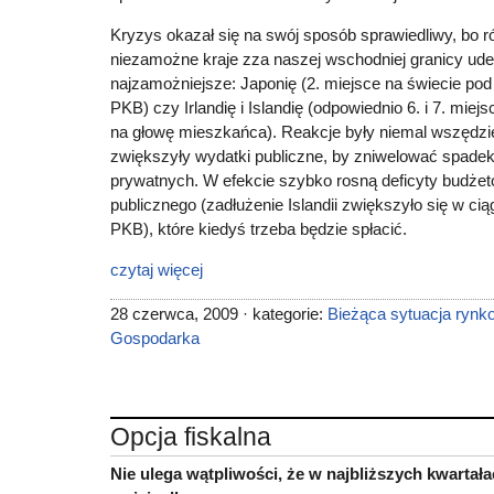
Kryzys okazał się na swój sposób sprawiedliwy, bo ró
niezamożne kraje zza naszej wschodniej granicy ud
najzamożniejsze: Japonię (2. miejsce na świecie po
PKB) czy Irlandię i Islandię (odpowiednio 6. i 7. mi
na głowę mieszkańca). Reakcje były niemal wszędzi
zwiększyły wydatki publiczne, by zniwelować spadek 
prywatnych. W efekcie szybko rosną deficyty budżeto
publicznego (zadłużenie Islandii zwiększyło się w cią
PKB), które kiedyś trzeba będzie spłacić.
czytaj więcej
28 czerwca, 2009 · kategorie:
Bieżąca sytuacja rynk
Gospodarka
Opcja fiskalna
Nie ulega wątpliwości, że w najbliższych kwarta