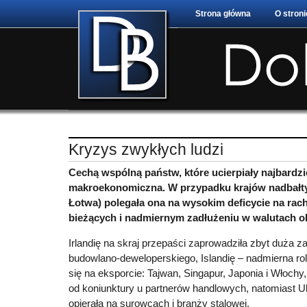
Strona główna
O stroni
Kryzys zwykłych ludzi
Cechą wspólną państw, które ucierpiały najbardz
makroekonomiczna. W przypadku krajów nadbałtyc
Łotwa) polegała ona na wysokim deficycie na ra
bieżących i nadmiernym zadłużeniu w walutach o
Irlandię na skraj przepaści zaprowadziła zbyt duża z
budowlano-deweloperskiego, Islandię – nadmierna ro
się na eksporcie: Tajwan, Singapur, Japonia i Włochy,
od koniunktury u partnerów handlowych, natomiast U
opierała na surowcach i branży stalowej.