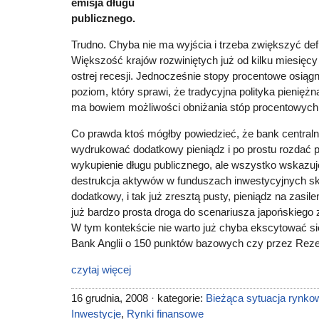
emisja długu
publicznego.
Trudno. Chyba nie ma wyjścia i trzeba zwiększyć def
Większość krajów rozwiniętych już od kilku miesięcy 
ostrej recesji. Jednocześnie stopy procentowe osiągn
poziom, który sprawi, że tradycyjna polityka pieniężn
ma bowiem możliwości obniżania stóp procentowych 
Co prawda ktoś mógłby powiedzieć, że bank centra
wydrukować dodatkowy pieniądz i po prostu rozdać p
wykupienie długu publicznego, ale wszystko wskazuje
destrukcja aktywów w funduszach inwestycyjnych sk
dodatkowy, i tak już zresztą pusty, pieniądz na zasil
już bardzo prosta droga do scenariusza japońskiego z
W tym kontekście nie warto już chyba ekscytować si
Bank Anglii o 150 punktów bazowych czy przez Reze
czytaj więcej
16 grudnia, 2008 · kategorie:
Bieżąca sytuacja rynko
Inwestycje
,
Rynki finansowe