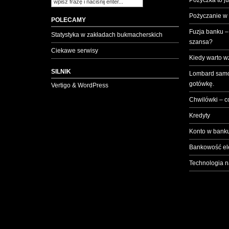
Pożyczka to ju
Pożyczanie w
POLECAMY
Fuzja banku –
Statystyka w zakładach bukmacherskich
szansa?
Ciekawe serwisy
Kiedy warto w
SILNIK
Lombard samo
gotówkę.
Vertigo & WordPress
Chwilówki – c
Kredyty
Konto w banku
Bankowość el
Technologia n