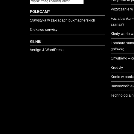
Pożyczka to ju
Pożyczanie w
POLECAMY
Fuzja banku –
Statystyka w zakładach bukmacherskich
szansa?
Ciekawe serwisy
Kiedy warto w
SILNIK
Lombard samo
gotówkę.
Vertigo & WordPress
Chwilówki – c
Kredyty
Konto w banku
Bankowość el
Technologia n