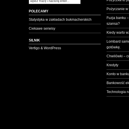
Pożyczka to ju
Pożyczanie w
POLECAMY
Fuzja banku –
Statystyka w zakładach bukmacherskich
szansa?
Ciekawe serwisy
Kiedy warto w
SILNIK
Lombard samo
gotówkę.
Vertigo & WordPress
Chwilówki – c
Kredyty
Konto w banku
Bankowość el
Technologia n