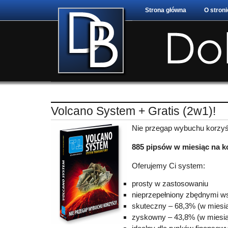
Strona główna
O stroni
Volcano System + Gratis (2w1)!
Nie przegap wybuchu korzyś
885 pipsów w miesiąc na k
Oferujemy Ci system:
prosty w zastosowaniu
nieprzepełniony zbędnymi w
skuteczny – 68,3% (w miesią
zyskowny – 43,8% (w miesią