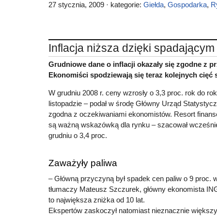
27 stycznia, 2009 · kategorie:
Giełda
,
Gospodarka
,
R
Inflacja niższa dzięki spadający
Grudniowe dane o inflacji okazały się zgodne z 
Ekonomiści spodziewają się teraz kolejnych cięć
W grudniu 2008 r. ceny wzrosły o 3,3 proc. rok do ro
listopadzie – podał w środę Główny Urząd Statystyczn
zgodna z oczekiwaniami ekonomistów. Resort finansó
są ważną wskazówką dla rynku – szacował wcześnie
grudniu o 3,4 proc.
Zaważyły paliwa
– Główną przyczyną był spadek cen paliw o 9 proc. w
tłumaczy Mateusz Szczurek, główny ekonomista ING
to największa zniżka od 10 lat.
Ekspertów zaskoczył natomiast nieznacznie większ