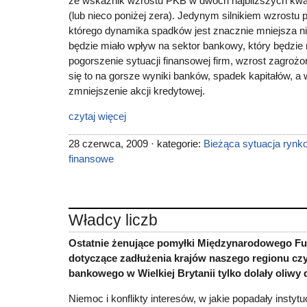
że wskaźnik wzrostu PKB w dwóch najbliższych kwar
(lub nieco poniżej zera). Jedynym silnikiem wzrostu 
którego dynamika spadków jest znacznie mniejsza ni
będzie miało wpływ na sektor bankowy, który będzie
pogorszenie sytuacji finansowej firm, wzrost zagroż
się to na gorsze wyniki banków, spadek kapitałów, a
zmniejszenie akcji kredytowej.
czytaj więcej
28 czerwca, 2009 · kategorie:
Bieżąca sytuacja rynk
finansowe
Władcy liczb
Ostatnie żenujące pomyłki Międzynarodowego F
dotyczące zadłużenia krajów naszego regionu czy 
bankowego w Wielkiej Brytanii tylko dolały oliwy 
Niemoc i konflikty interesów, w jakie popadały insty