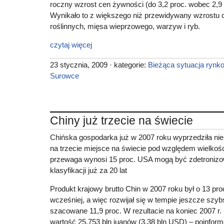
roczny wzrost cen żywności (do 3,2 proc. wobec 2,9 p
Wynikało to z większego niż przewidywany wzrostu 
roślinnych, mięsa wieprzowego, warzyw i ryb.
czytaj więcej
23 stycznia, 2009 · kategorie:
Bieżąca sytuacja rynk
Surowce
Chiny już trzecie na świecie
Chińska gospodarka już w 2007 roku wyprzedziła nie
na trzecie miejsce na świecie pod względem wielkośc
przewaga wynosi 15 proc. USA mogą być zdetronizo
klasyfikacji już za 20 lat
Produkt krajowy brutto Chin w 2007 roku był o 13 pro
wcześniej, a więc rozwijał się w tempie jeszcze szyb
szacowane 11,9 proc. W rezultacie na koniec 2007 r.
wartość 25,753 bln juanów (3,38 bln USD) – poinfor