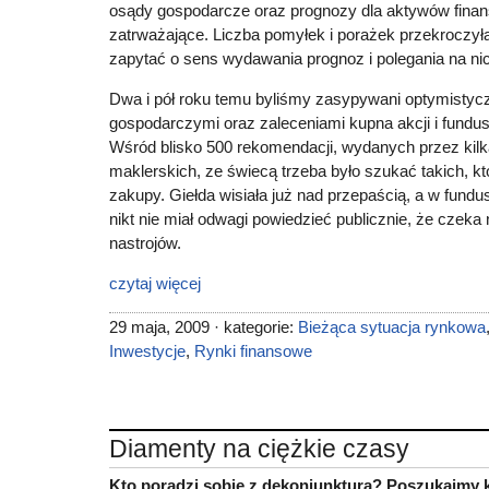
osądy gospodarcze oraz prognozy dla aktywów finan
zatrważające. Liczba pomyłek i porażek przekroczył
zapytać o sens wydawania prognoz i polegania na ni
Dwa i pół roku temu byliśmy zasypywani optymisty
gospodarczymi oraz zaleceniami kupna akcji i fundu
Wśród blisko 500 rekomendacji, wydanych przez kilk
maklerskich, ze świecą trzeba było szukać takich, kt
zakupy. Giełda wisiała już nad przepaścią, a w fund
nikt nie miał odwagi powiedzieć publicznie, że czeka
nastrojów.
czytaj więcej
29 maja, 2009 · kategorie:
Bieżąca sytuacja rynkowa
Inwestycje
,
Rynki finansowe
Diamenty na ciężkie czasy
Kto poradzi sobie z dekoniunkturą? Poszukajmy