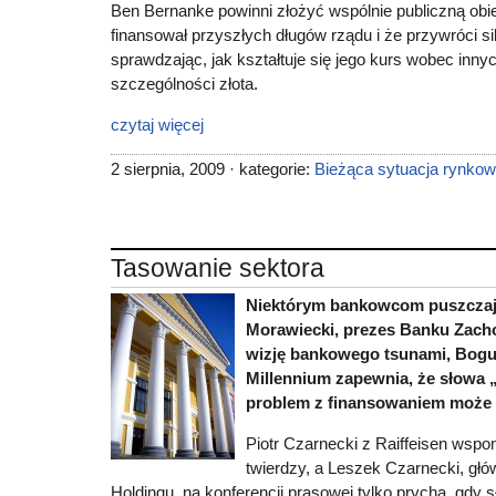
Ben Bernanke powinni złożyć wspólnie publiczną obie
finansował przyszłych długów rządu i że przywróci si
sprawdzając, jak kształtuje się jego kurs wobec inny
szczególności złota.
czytaj więcej
2 sierpnia, 2009 · kategorie:
Bieżąca sytuacja rynko
Tasowanie sektora
Niektórym bankowcom puszczaj
Morawiecki, prezes Banku Zach
wizję bankowego tsunami, Bogu
Millennium zapewnia, że słowa „
problem z finansowaniem może s
Piotr Czarnecki z Raiffeisen wspo
twierdzy, a Leszek Czarnecki, głó
Holdingu, na konferencji prasowej tylko prycha, gdy