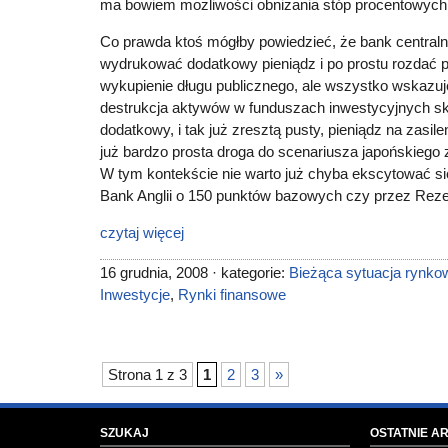
ma bowiem możliwości obniżania stóp procentowych 
Co prawda ktoś mógłby powiedzieć, że bank centra
wydrukować dodatkowy pieniądz i po prostu rozdać p
wykupienie długu publicznego, ale wszystko wskazuje
destrukcja aktywów w funduszach inwestycyjnych sk
dodatkowy, i tak już zresztą pusty, pieniądz na zasil
już bardzo prosta droga do scenariusza japońskiego z
W tym kontekście nie warto już chyba ekscytować si
Bank Anglii o 150 punktów bazowych czy przez Reze
czytaj więcej
16 grudnia, 2008 · kategorie:
Bieżąca sytuacja rynko
Inwestycje
,
Rynki finansowe
Strona 1 z 3
1
2
3
»
SZUKAJ
OSTATNIE A