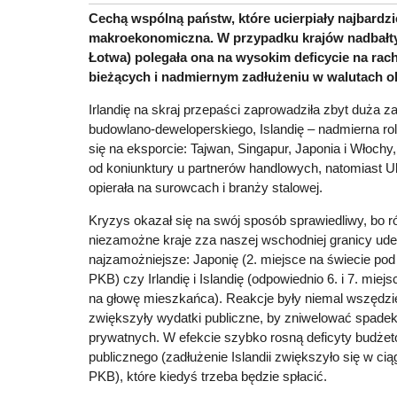
Cechą wspólną państw, które ucierpiały najbardz
makroekonomiczna. W przypadku krajów nadbałtyc
Łotwa) polegała ona na wysokim deficycie na ra
bieżących i nadmiernym zadłużeniu w walutach o
Irlandię na skraj przepaści zaprowadziła zbyt duża z
budowlano-deweloperskiego, Islandię – nadmierna ro
się na eksporcie: Tajwan, Singapur, Japonia i Włochy,
od koniunktury u partnerów handlowych, natomiast U
opierała na surowcach i branży stalowej.
Kryzys okazał się na swój sposób sprawiedliwy, bo ró
niezamożne kraje zza naszej wschodniej granicy ud
najzamożniejsze: Japonię (2. miejsce na świecie po
PKB) czy Irlandię i Islandię (odpowiednio 6. i 7. mi
na głowę mieszkańca). Reakcje były niemal wszędzi
zwiększyły wydatki publiczne, by zniwelować spadek 
prywatnych. W efekcie szybko rosną deficyty budżeto
publicznego (zadłużenie Islandii zwiększyło się w cią
PKB), które kiedyś trzeba będzie spłacić.