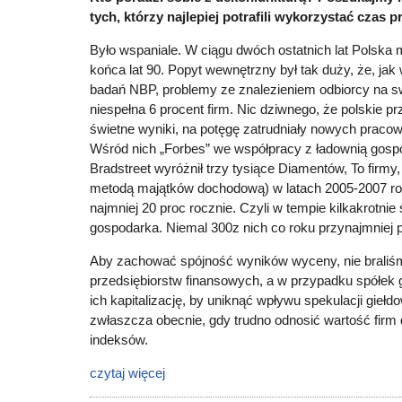
tych, którzy najlepiej potrafili wykorzystać czas p
Było wspaniale. W ciągu dwóch ostatnich lat Polska m
końca lat 90. Popyt wewnętrzny był tak duży, że, jak 
badań NBP, problemy ze znalezieniem odbiorcy na s
niespełna 6 procent firm. Nic dziwnego, że polskie p
świetne wyniki, na potęgę zatrudniały nowych pracow
Wśród nich „Forbes” we współpracy z ładownią gos
Bradstreet wyróżnił trzy tysiące Diamentów, To firmy,
metodą majątków dochodową) w latach 2005-2007 ros
najmniej 20 proc rocznie. Czyli w tempie kilkakrotni
gospodarka. Niemal 300z nich co roku przynajmniej 
Aby zachować spójność wyników wyceny, nie brali
przedsiębiorstw finansowych, a w przypadku spółek
ich kapitalizację, by uniknąć wpływu spekulacji giełd
zwłaszcza obecnie, gdy trudno odnosić wartość firm
indeksów.
czytaj więcej