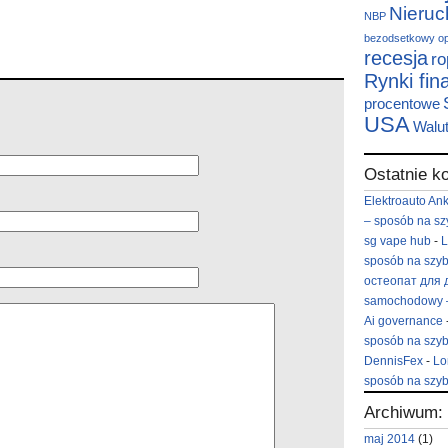
Nieru
NBP
bezodsetkowy
o
recesja
ro
Rynki fi
procentowe
USA
Walu
Ostatnie k
Elektroauto An
– sposób na sz
sg vape hub
-
L
sposób na szyb
остеопат для 
samochodowy –
Ai governance
sposób na szyb
DennisFex
-
Lo
sposób na szyb
Archiwum:
maj 2014
(1)