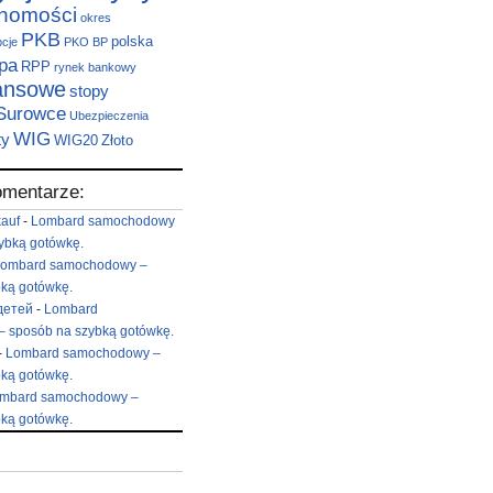
chomości
okres
PKB
polska
pcje
PKO BP
pa
RPP
rynek bankowy
nansowe
stopy
Surowce
Ubezpieczenia
WIG
ty
WIG20
Złoto
omentarze:
kauf
-
Lombard samochodowy
ybką gotówkę.
ombard samochodowy –
ką gotówkę.
детей
-
Lombard
 sposób na szybką gotówkę.
-
Lombard samochodowy –
ką gotówkę.
mbard samochodowy –
ką gotówkę.