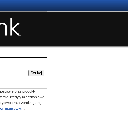
ościowe oraz produkty
fercie: kredyty mieszkaniowe,
redytowe oraz szeroką gamę
ów finansowych
.