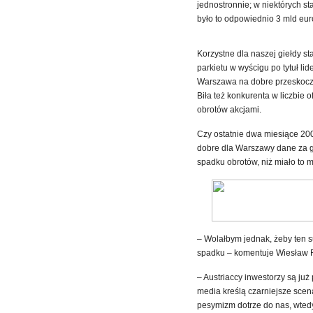
jednostronnie; w niektórych st
było to odpowiednio 3 mld euro
Korzystne dla naszej giełdy st
parkietu w wyścigu po tytuł lid
Warszawa na dobre przeskoczył
Biła też konkurenta w liczbie
obrotów akcjami.
Czy ostatnie dwa miesiące 200
dobre dla Warszawy dane za gr
spadku obrotów, niż miało to 
– Wolałbym jednak, żeby ten s
spadku – komentuje Wiesław R
– Austriaccy inwestorzy są ju
media kreślą czarniejsze scen
pesymizm dotrze do nas, wted