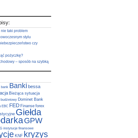
pisy:
 nie taki problem
nowoczesnym stylu
niebezpieczeństwo czy
iąć pożyczkę?
hodowy – sposób na szybką
Banki
bessa
bank
acja
Bieżąca sytuacja
Dominet Bank
t budżetowy
FED
a
Finanse
forex
EBC
Giełda
stycyjne
darka
GPW
NG
instytucje finansowe
ycje
kryzys
KNF