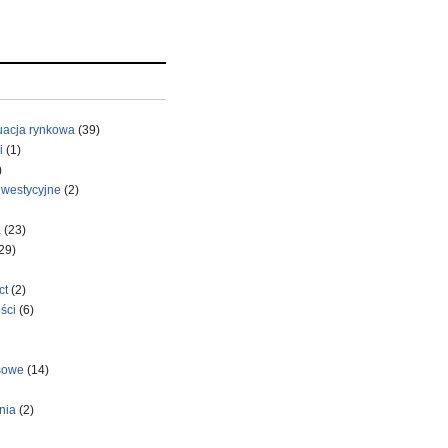
uacja rynkowa
(39)
i
(1)
)
nwestycyjne
(2)
a
(23)
29)
ct
(2)
ści
(6)
sowe
(14)
nia
(2)