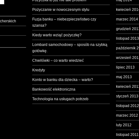
Pożyczka to już nie taki problem
maj 2014
Pożyczanie w nowoczesnym stylu
kwiecień 201
Fuzja banku – niebezpieczeństwo czy
marzec 2014
cherskich
szansa?
grudzień 201
Kiedy warto wziąć pożyczkę?
listopad 2013
Lombard samochodowy – sposób na szybką
październik 
gotówkę.
wrzesień 201
Chwilówki – co warto wiedzieć
lipiec 2013
Kredyty
maj 2013
Konto w banku dla dziecka – warto?
kwiecień 201
Bankowość elektroniczna
styczeń 2013
Technologia na usługach potrzeb
listopad 2012
marzec 2012
luty 2012
listopad 2011