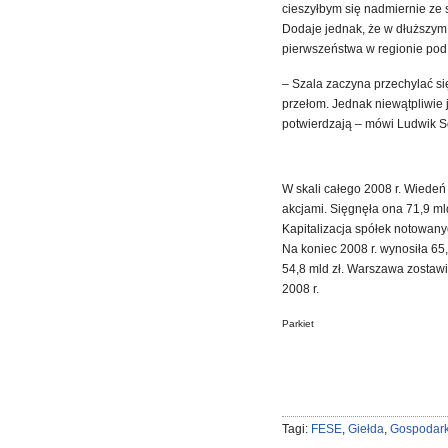
cieszyłbym się nadmiernie ze 
Dodaje jednak, że w dłuższym
pierwszeństwa w regionie pod
– Szala zaczyna przechylać si
przełom. Jednak niewątpliwie j
potwierdzają – mówi Ludwik S
W skali całego 2008 r. Wiedeń 
akcjami. Sięgnęła ona 71,9 ml
Kapitalizacja spółek notowan
Na koniec 2008 r. wynosiła 65
54,8 mld zł. Warszawa zostawił
2008 r.
Parkiet
Tagi:
FESE
,
Giełda
,
Gospodar