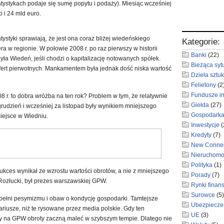
atystykach podaje się sumę popytu i podaży). Miesiąc wcześniej
 i 24 mld euro.
atystyki sprawiają, że jest ona coraz bliżej wiedeńskiego
Kategorie:
era w regionie. W połowie 2008 r. po raz pierwszy w historii
Banki
(22)
a Wiedeń, jeśli chodzi o kapitalizację notowanych spółek.
Bieżąca syt
 ofert pierwotnych. Mankamentem była jednak dość niska wartość
Dzieła sztuk
Felietony
(2
Fundusze i
8 r. to dobra wróżba na ten rok? Problem w tym, że relatywnie
Giełda
(27)
udzień i wcześniej za listopad były wynikiem mniejszego
Gospodark
miejsce w Wiedniu.
Inwestycje
(
Kredyty
(7)
New Conne
Nieruchomo
Polityka
(1)
ukces wynikał ze wzrostu wartości obrotów, a nie z mniejszego
Porady
(7)
ozłucki, był prezes warszawskiej GPW.
Rynki finan
Surowce
(5)
ż pełni pesymizmu i obaw o kondycję gospodarki. Tamtejsze
Ubezpiecze
ariusze, niż te rysowane przez media polskie. Gdy ten
UE
(3)
y na GPW obroty zaczną maleć w szybszym tempie. Dlatego nie