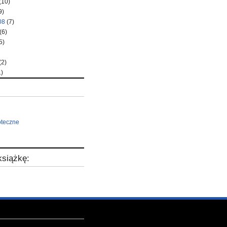
(10)
9)
08
(7)
(6)
5)
(2)
)
oteczne
siążkę: