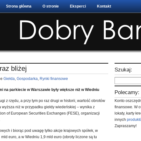
Strona główna
O stronie
Eksperci
Kontakt
raz bliżej
Szukaj:
ie
Giełda
,
Gospodarka
,
Rynki finansowe
i na parkiecie w Warszawie były większe niż w Wiedniu
Polecamy:
gi z rzędu, a przy tym po raz drugi w historii, wartość obrotów
Konto oszczędn
 wyższa niż w przypadku giełdy wiedeńskiej – wynika z
finansowe. W o
ion of European Securities Exchanges (FESE), organizacji
lokaty, karty k
.
innych
produkt
Zapraszamy!
owych i biorąc pod uwagę tylko akcje krajowych spółek, w
mld euro, a w Wiedniu 1,9 mld euro (obroty liczone są tu