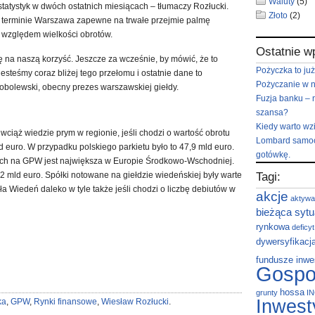
Waluty
(5)
statystyk w dwóch ostatnich miesiącach – tłumaczy Rozłucki.
Złoto
(2)
 terminie Warszawa zapewne na trwałe przejmie palmę
 względem wielkości obrotów.
Ostatnie w
ę na naszą korzyść. Jeszcze za wcześnie, by mówić, że to
Pożyczka to już
esteśmy coraz bliżej tego przełomu i ostatnie dane to
Pożyczanie w 
obolewski, obecny prezes warszawskiej giełdy.
Fuzja banku – 
szansa?
Kiedy warto wz
wciąż wiedzie prym w regionie, jeśli chodzi o wartość obrotu
Lombard samoc
d euro. W przypadku polskiego parkietu było to 47,9 mld euro.
gotówkę.
ych na GPW jest największa w Europie Środkowo-Wschodniej.
,2 mld euro. Spółki notowane na giełdzie wiedeńskiej były warte
Tagi:
a Wiedeń daleko w tyle także jeśli chodzi o liczbę debiutów w
akcje
aktywa
bieżąca sytu
rynkowa
deficy
dywersyfikacj
fundusze inwe
Gospo
hossa
grunty
I
Inwest
ka
,
GPW
,
Rynki finansowe
,
Wiesław Rozłucki
.