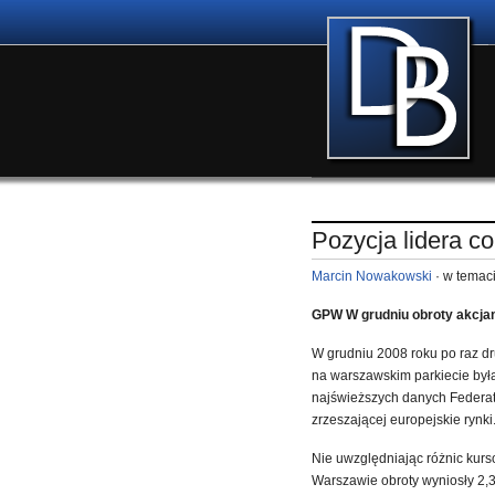
Pozycja lidera co
Marcin Nowakowski
· w temac
GPW W grudniu obroty akcjam
W grudniu 2008 roku po raz dru
na warszawskim parkiecie była
najświeższych danych Federat
zrzeszającej europejskie rynki
Nie uwzględniając różnic kurs
Warszawie obroty wyniosły 2,3 