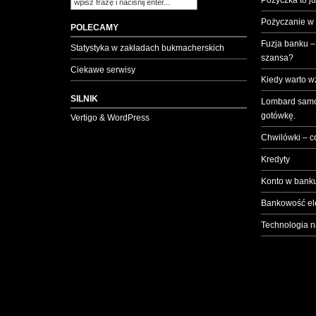
Pożyczka to ju
Pożyczanie w
POLECAMY
Fuzja banku –
Statystyka w zakładach bukmacherskich
szansa?
Ciekawe serwisy
Kiedy warto w
SILNIK
Lombard samo
gotówkę.
Vertigo & WordPress
Chwilówki – c
Kredyty
Konto w banku
Bankowość el
Technologia n