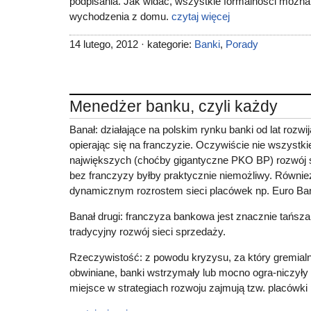
podpisania. Jak widać, wszystkie formalności można
wychodzenia z domu.
czytaj więcej
14 lutego, 2012 · kategorie:
Banki
,
Porady
Menedżer banku, czyli każdy
Banał: działające na polskim rynku banki od lat rozwij
opierając się na franczyzie. Oczywiście nie wszystk
największych (choćby gigantyczne PKO BP) rozwój s
bez franczyzy byłby praktycznie niemożliwy. Również
dynamicznym rozrostem sieci placówek np. Euro Ba
Banał drugi: franczyza bankowa jest znacznie tańsza 
tradycyjny rozwój sieci sprzedaży.
Rzeczywistość: z powodu kryzysu, za który gremialni
obwiniane, banki wstrzymały lub mocno ogra-niczyły 
miejsce w strategiach rozwoju zajmują tzw. placówki 