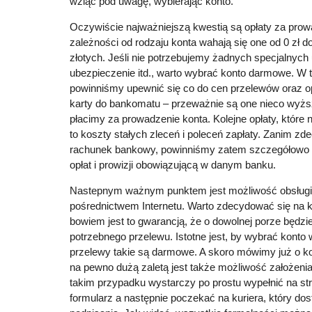
wziąć pod uwagę, wybierając konto.
Oczywiście najważniejszą kwestią są opłaty za pro
zależności od rodzaju konta wahają się one od 0 zł d
złotych. Jeśli nie potrzebujemy żadnych specjalnych
ubezpieczenie itd., warto wybrać konto darmowe. W
powinniśmy upewnić się co do cen przelewów oraz op
karty do bankomatu – przeważnie są one nieco wyższ
płacimy za prowadzenie konta. Kolejne opłaty, które
to koszty stałych zleceń i poleceń zapłaty. Zanim zd
rachunek bankowy, powinniśmy zatem szczegółowo p
opłat i prowizji obowiązującą w danym banku.
Nastepnym ważnym punktem jest możliwość obsługi
pośrednictwem Internetu. Warto zdecydować się na k
bowiem jest to gwarancją, że o dowolnej porze będz
potrzebnego przelewu. Istotne jest, by wybrać konto
przelewy takie są darmowe. A skoro mówimy już o ko
na pewno dużą zaletą jest także możliwość założenia
takim przypadku wystarczy po prostu wypełnić na st
formularz a następnie poczekać na kuriera, który d