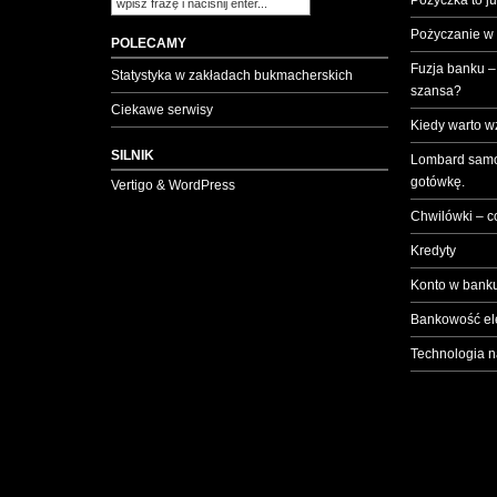
Pożyczka to ju
Pożyczanie w
POLECAMY
Fuzja banku –
Statystyka w zakładach bukmacherskich
szansa?
Ciekawe serwisy
Kiedy warto w
SILNIK
Lombard samo
gotówkę.
Vertigo & WordPress
Chwilówki – c
Kredyty
Konto w banku
Bankowość el
Technologia n