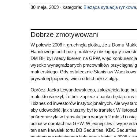
30 maja, 2009 · kategorie:
Bieżąca sytuacja rynkowa
Dobrze zmotywowani
W połowie 2006 r. gruchnęła plotka, że z Domu Makl
Handlowego odchodzą maklerzy obsługujący inwestor
DM BH był wtedy liderem na GPW, więc konkurencja o
wysoko wynagradzanych pracowników przyciągnął g
maklerskiego. Gdy ostatecznie Stanisław Waczkowski
prywatnej Ipopemy, wielu odetchnęło z ulgą.
Oprócz Jacka Lewandowskiego, założyciela tego but
mało kto wierzył, że bez zaplecza banku będą oni w 
i biznes od inwestorów instytucjonalnych. Ale wystar
aby udowodnić, jak słuszny był to transfer. W listopa
pośredniczyła w transakcjach wartych 2 mld zł i osią
udział w obrotach na GPW. W jednej chwili wyprzedzi
ten sam kawałek tortu DB Securities, KBC Securities 
następnych miesiącach było coraz lepiej, a 2008 r. z