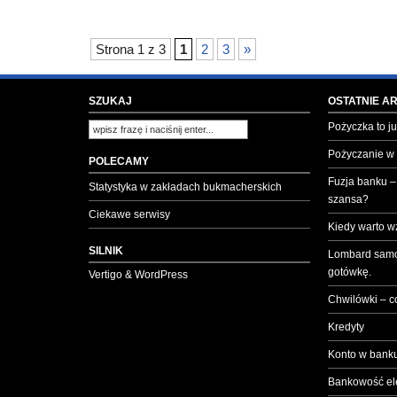
Strona 1 z 3
1
2
3
»
SZUKAJ
OSTATNIE A
Pożyczka to ju
Pożyczanie w
POLECAMY
Fuzja banku –
Statystyka w zakładach bukmacherskich
szansa?
Ciekawe serwisy
Kiedy warto w
SILNIK
Lombard samo
gotówkę.
Vertigo & WordPress
Chwilówki – c
Kredyty
Konto w banku
Bankowość el