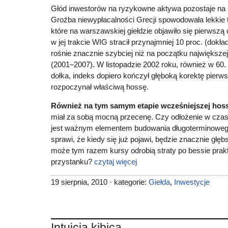
Głód inwestorów na ryzykowne aktywa pozostaje na 
Groźba niewypłacalności Grecji spowodowała lekkie ty
które na warszawskiej giełdzie objawiło się pierwszą
w jej trakcie WIG stracił przynajmniej 10 proc. (dokła
rośnie znacznie szybciej niż na początku największe
(2001–2007). W listopadzie 2002 roku, również w 60
dołka, indeks dopiero kończył głęboką korektę pierwsz
rozpoczynał właściwą hossę.
Również na tym samym etapie wcześniejszej hos
miał za sobą mocną przecenę. Czy odłożenie w czasi
jest ważnym elementem budowania długoterminoweg
sprawi, że kiedy się już pojawi, będzie znacznie głę
może tym razem kursy odrobią straty po bessie pra
przystanku?
czytaj więcej
19 sierpnia, 2010 · kategorie:
Giełda
,
Inwestycje
Intuicja kibica