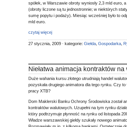
spółek, w Warszawie obroty wyniosły 2,3 mld euro, a
(obroty liczone są tu jednostronnie; w niektórych sta
sumę popytu i podaży). Miesiąc wcześniej było to od
mld euro.
czytaj więcej
27 stycznia, 2009 · kategorie:
Giełda
,
Gospodarka
,
R
Niełatwa animacja kontraktów na 
Duże wahania kursu złotego utrudniają handel walut
pozyskała drugiego animatora dla tego rynku. Czy to
pracy XTB?
Dom Maklerski Banku Ochrony Środowiska został a
kontraktów walutowych. Uzupełni na tym rynku dział
który podtrzymuje płynność na rynku od listopada 200
Władze warszawskiej giełdy szukały nowego animat
Rozmawiały m.in. z kilkoma bankami. Ostatecznie do