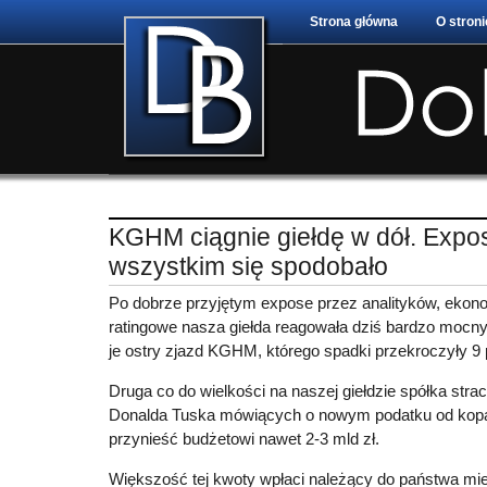
Strona główna
O stroni
KGHM ciągnie giełdę w dół. Expo
wszystkim się spodobało
Po dobrze przyjętym expose przez analityków, ekon
ratingowe nasza giełda reagowała dziś bardzo mocn
je ostry zjazd KGHM, którego spadki przekroczyły 9 
Druga co do wielkości na naszej giełdzie spółka stra
Donalda Tuska mówiących o nowym podatku od kopa
przynieść budżetowi nawet 2-3 mld zł.
Większość tej kwoty wpłaci należący do państwa mi