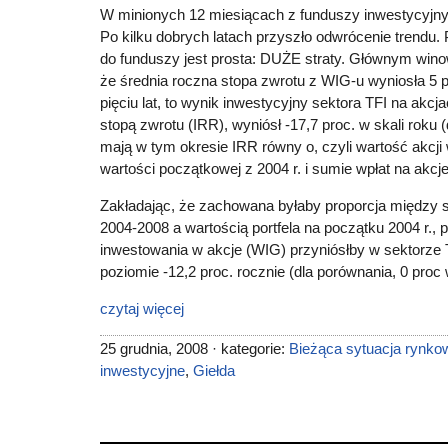
W minionych 12 miesiącach z funduszy inwestycyjny
Po kilku dobrych latach przyszło odwrócenie trendu
do funduszy jest prosta: DUŻE straty. Głównym wino
że średnia roczna stopa zwrotu z WIG-u wyniosła 5 p
pięciu lat, to wynik inwestycyjny sektora TFI na akcj
stopą zwrotu (IRR), wyniósł -17,7 proc. w skali roku
mają w tym okresie IRR równy o, czyli wartość akcji 
wartości początkowej z 2004 r. i sumie wpłat na akcje
Zakładając, że zachowana byłaby proporcja między 
2004-2008 a wartością portfela na początku 2004 r.,
inwestowania w akcje (WIG) przyniósłby w sektorze 
poziomie -12,2 proc. rocznie (dla porównania, 0 proc
czytaj więcej
25 grudnia, 2008 · kategorie:
Bieżąca sytuacja rynko
inwestycyjne
,
Giełda