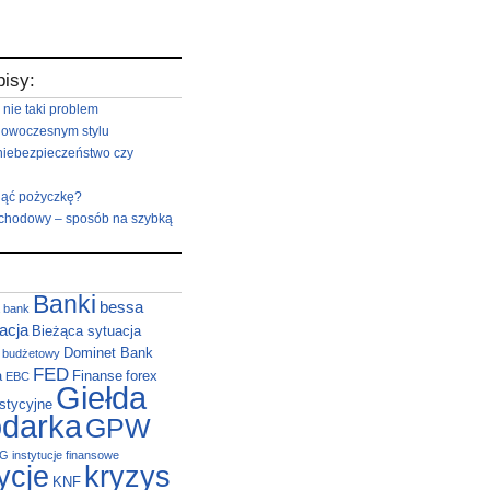
pisy:
 nie taki problem
nowoczesnym stylu
niebezpieczeństwo czy
iąć pożyczkę?
hodowy – sposób na szybką
Banki
bessa
bank
acja
Bieżąca sytuacja
Dominet Bank
t budżetowy
FED
a
Finanse
forex
EBC
Giełda
stycyjne
darka
GPW
NG
instytucje finansowe
ycje
kryzys
KNF