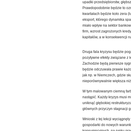
upadki przedsiębiorstw, głębs
Prawdopodobnie będzie to ozn
kwartałach będzie koło zera (l
eksport, którego dynamika spa
miało wpływ na sektor bankowy
firm, wzrost zagrożonych kred
kapitałów, a w konsekwencji n
Druga fala kryzysu będzie pog
pozytywne efekty związane z l
Zachodzie będą pierwsze sygna
będzie odczuwała prawie każda 
jak np. w Niemczech, gdzie sk
nieporównywalnie większa niż
W tym malowanym ciemną farbą
nastąpić. Każdy kryzys musi mie
uniknąć głębokiej restrukturyza
głównych przyczyn stagnacji g
Wnioski z tej lekcji wyciągnę
gospodarki do nowych warunk
konsumpcyjnych, na rynku prac