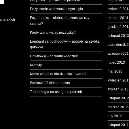
Pożyczka to już nie taki problem
maj 2014
Pożyczanie w nowoczesnym stylu
kwiecień 201
Fuzja banku – niebezpieczeństwo czy
marzec 2014
cherskich
szansa?
grudzień 201
Kiedy warto wziąć pożyczkę?
listopad 2013
Lombard samochodowy – sposób na szybką
październik 
gotówkę.
wrzesień 201
Chwilówki – co warto wiedzieć
lipiec 2013
Kredyty
maj 2013
Konto w banku dla dziecka – warto?
kwiecień 201
Bankowość elektroniczna
styczeń 2013
Technologia na usługach potrzeb
listopad 2012
marzec 2012
luty 2012
listopad 2011