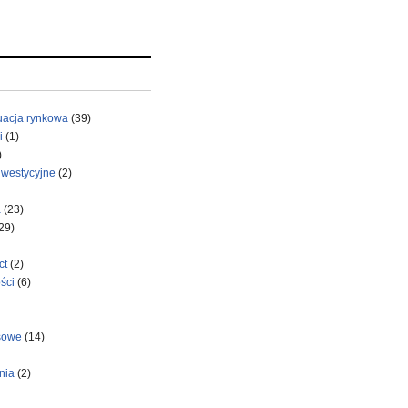
uacja rynkowa
(39)
i
(1)
)
nwestycyjne
(2)
a
(23)
29)
ct
(2)
ści
(6)
sowe
(14)
nia
(2)