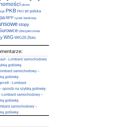
chomości
okres
PKB
polska
pcje
PKO BP
pa
RPP
rynek bankowy
nansowe
stopy
Surowce
Ubezpieczenia
WIG
ty
WIG20
Złoto
omentarze:
kauf
-
Lombard samochodowy
ybką gotówkę.
ombard samochodowy –
ką gotówkę.
детей
-
Lombard
 sposób na szybką gotówkę.
-
Lombard samochodowy –
ką gotówkę.
mbard samochodowy –
ką gotówkę.