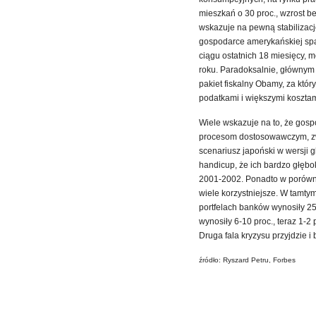
mieszkań o 30 proc., wzrost b
wskazuje na pewną stabilizacj
gospodarce amerykańskiej spa
ciągu ostatnich 18 miesięcy, 
roku. Paradoksalnie, główny
pakiet fiskalny Obamy, za któ
podatkami i większymi kosztam
Wiele wskazuje na to, że gosp
procesom dostosowawczym, zw
scenariusz japoński w wersji gl
handicup, że ich bardzo głębok
2001-2002. Ponadto w porówna
wiele korzystniejsze. W tamtym 
portfelach banków wynosiły 25
wynosiły 6-10 proc., teraz 1-2 
Druga fala kryzysu przyjdzie i
źródło: Ryszard Petru, Forbes