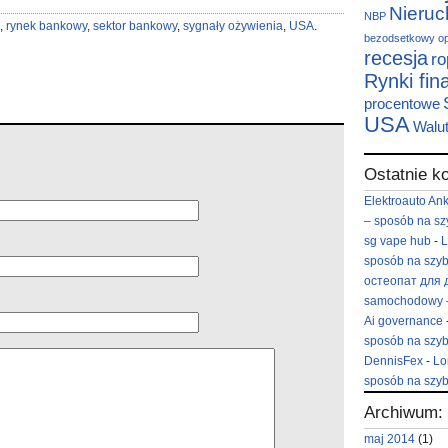
Nieru
NBP
,
rynek bankowy
,
sektor bankowy
,
sygnały ożywienia
,
USA
.
bezodsetkowy
o
recesja
ro
Rynki fi
procentowe
USA
Walu
Ostatnie k
Elektroauto An
– sposób na sz
sg vape hub
-
L
sposób na szyb
остеопат для 
samochodowy –
Ai governance
sposób na szyb
DennisFex
-
Lo
sposób na szyb
Archiwum:
maj 2014
(1)