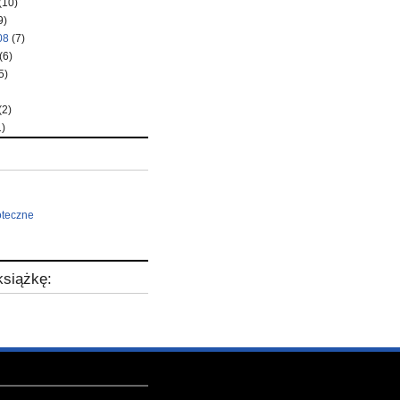
(10)
9)
08
(7)
(6)
5)
(2)
)
oteczne
siążkę: