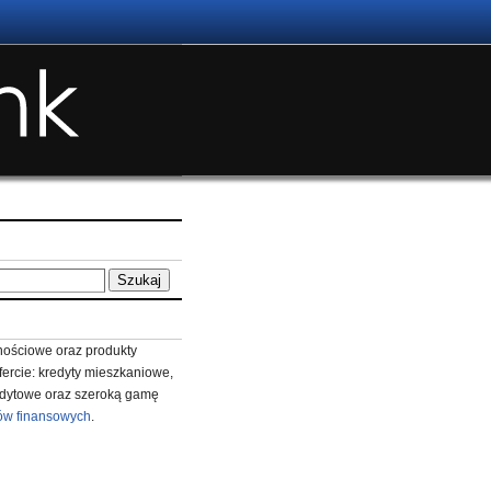
ościowe oraz produkty
fercie: kredyty mieszkaniowe,
redytowe oraz szeroką gamę
ów finansowych
.