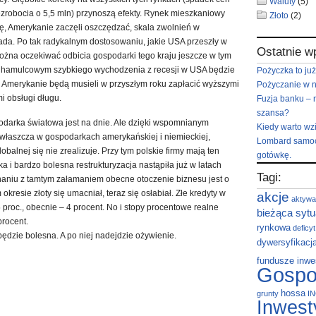
Waluty
(5)
ezrobocia o 5,5 mln) przynoszą efekty. Rynek mieszkaniowy
Złoto
(2)
ę, Amerykanie zaczęli oszczędzać, skala zwolnień w
da. Po tak radykalnym dostosowaniu, jakie USA przeszły w
Ostatnie w
można oczekiwać odbicia gospodarki tego kraju jeszcze w tym
m hamulcowym szybkiego wychodzenia z recesji w USA będzie
Pożyczka to już
ry Amerykanie będą musieli w przyszłym roku zapłacić wyższymi
Pożyczanie w 
i obsługi długu.
Fuzja banku – 
szansa?
odarka światowa jest na dnie. Ale dzięki wspomnianym
Kiedy warto wz
łaszcza w gospodarkach amerykańskiej i niemieckiej,
Lombard samoc
obalnej się nie zrealizuje. Przy tym polskie firmy mają ten
gotówkę.
a i bardzo bolesna restrukturyzacja nastąpiła już w latach
Tagi:
niu z tamtym załamaniem obecne otoczenie biznesu jest o
okresie złoty się umacniał, teraz się osłabiał. Złe kredyty w
akcje
aktywa
 proc., obecnie – 4 procent. No i stopy procentowe realne
bieżąca sytu
procent.
rynkowa
deficy
 będzie bolesna. A po niej nadejdzie ożywienie.
dywersyfikacj
fundusze inwe
Gospo
hossa
grunty
I
Inwest