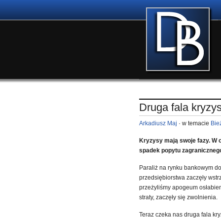
Druga fala kryzy
Arkadiusz Maj
· w temacie
Bie
Kryzysy mają swoje fazy. W o
spadek popytu zagranicznego,
Paraliż na rynku bankowym do
przedsiębiorstwa zaczęły wst
przeżyliśmy apogeum osłabieni
straty, zaczęły się zwolnienia.
Teraz czeka nas druga fala kr