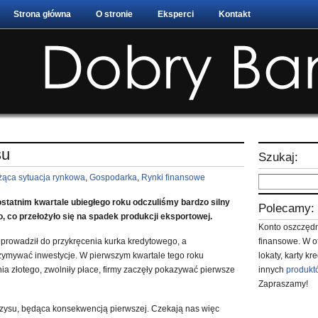
Strona główna
O stronie
Eksperci
Kontakt
su
Szukaj:
żąca sytuacja rynkowa
,
Gospodarka
,
Rynki finansowe
statnim kwartale ubiegłego roku odczuliśmy bardzo silny
Polecamy:
 co przełożyło się na spadek produkcji eksportowej.
Konto oszczędn
prowadził do przykręcenia kurka kredytowego, a
finansowe. W o
rzymywać inwestycje. W pierwszym kwartale tego roku
lokaty, karty k
a złotego, zwolniły płace, firmy zaczęły pokazywać pierwsze
innych
produkt
Zapraszamy!
yzysu, będąca konsekwencją pierwszej. Czekają nas więc