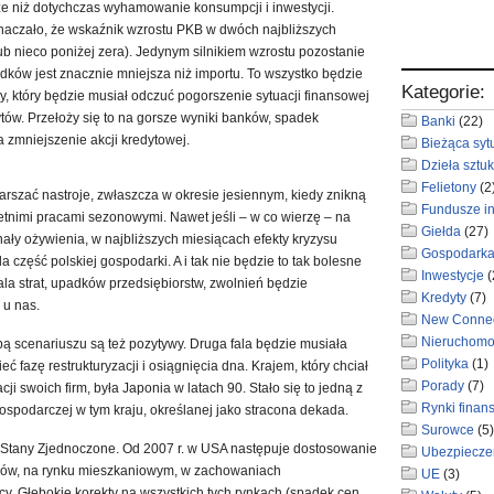
ze niż dotychczas wyhamowanie konsumpcji i inwestycji.
aczało, że wskaźnik wzrostu PKB w dwóch najbliższych
ub nieco poniżej zera). Jedynym silnikiem wzrostu pozostanie
dków jest znacznie mniejsza niż importu. To wszystko będzie
Kategorie:
, który będzie musiał odczuć pogorszenie sytuacji finansowej
ytów. Przełoży się to na gorsze wyniki banków, spadek
Banki
(22)
a zmniejszenie akcji kredytowej.
Bieżąca syt
Dzieła sztuk
Felietony
(2
arszać nastroje, zwłaszcza w okresie jesiennym, kiedy znikną
Fundusze i
etnimi pracami sezonowymi. Nawet jeśli – w co wierzę – na
Giełda
(27)
ły ożywienia, w najbliższych miesiącach efekty kryzysu
Gospodark
część polskiej gospodarki. A i tak nie będzie to tak bolesne
Inwestycje
(
ala strat, upadków przedsiębiorstw, zwolnień będzie
Kredyty
(7)
 u nas.
New Conne
Nieruchomo
 scenariuszu są też pozytywy. Druga fala będzie musiała
Polityka
(1)
ć fazę restrukturyzacji i osiągnięcia dna. Krajem, który chciał
Porady
(7)
cji swoich firm, była Japonia w latach 90. Stało się to jedną z
Rynki finan
ospodarczej w tym kraju, określanej jako stracona dekada.
Surowce
(5)
ły Stany Zjednoczone. Od 2007 r. w USA następuje dostosowanie
Ubezpiecze
ów, na rynku mieszkaniowym, w zachowaniach
UE
(3)
y. Głębokie korekty na wszystkich tych rynkach (spadek cen