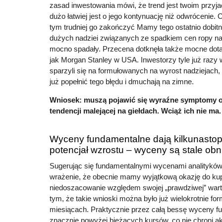
zasad inwestowania mówi, że trend jest twoim przyja
dużo łatwiej jest o jego kontynuację niż odwrócenie. C
tym trudniej go zakończyć Mamy tego ostatnio dobit
dużych nadziei związanych ze spadkiem cen ropy naf
mocno spadały. Przecena dotknęła także mocne dotąd
jak Morgan Stanley w USA. Inwestorzy tyle już razy 
sparzyli się na formułowanych na wyrost nadziejach,
już popełnić tego błędu i dmuchają na zimne.
Wniosek: muszą pojawić się wyraźne symptomy o
tendencji malejącej na giełdach. Wciąż ich nie ma.
Wyceny fundamentalne dają kilkunasto
potencjał wzrostu – wyceny są stale ob
Sugerując się fundamentalnymi wycenami analitykó
wrażenie, że obecnie mamy wyjątkową okazję do kup
niedoszacowanie względem swojej „prawdziwej” wart
tym, że takie wnioski można było już wielokrotnie fo
miesiącach. Praktycznie przez całą bessę wyceny 
znacznie powyżej bieżących kursów, co nie chroni ak