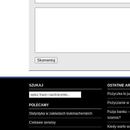
SZUKAJ
OSTATNIE A
Pożyczka to ju
Pożyczanie w
POLECAMY
Fuzja banku –
Statystyka w zakładach bukmacherskich
szansa?
Ciekawe serwisy
Kiedy warto w