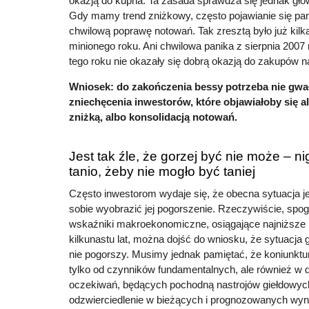
okazją do kupna. Ta zasada sprawdza się jednak głów
Gdy mamy trend zniżkowy, często pojawianie się pan
chwilową poprawę notowań. Tak zresztą było już kilk
minionego roku. Ani chwilowa panika z sierpnia 2007 r.
tego roku nie okazały się dobrą okazją do zakupów na
Wniosek: do zakończenia bessy potrzeba nie gwa
zniechęcenia inwestorów, które objawiałoby się 
zniżką, albo konsolidacją notowań.
Jest tak źle, że gorzej być nie może – nig
tanio, żeby nie mogło być taniej
Często inwestorom wydaje się, że obecna sytuacja jes
sobie wyobrazić jej pogorszenie. Rzeczywiście, spog
wskaźniki makroekonomiczne, osiągające najniższe 
kilkunastu lat, można dojść do wniosku, że sytuacja 
nie pogorszy. Musimy jednak pamiętać, że koniunktur
tylko od czynników fundamentalnych, ale również w 
oczekiwań, będących pochodną nastrojów giełdowych
odzwierciedlenie w bieżących i prognozowanych wyn