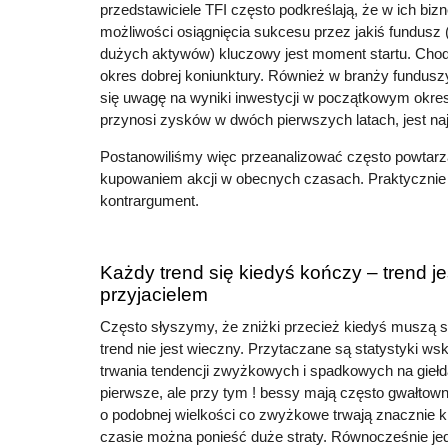
przedstawiciele TFI często podkreślają, że w ich biz
możliwości osiągnięcia sukcesu przez jakiś fundusz 
dużych aktywów) kluczowy jest moment startu. Chodz
okres dobrej koniunktury. Również w branży fundus
się uwagę na wyniki inwestycji w początkowym okres
przynosi zysków w dwóch pierwszych latach, jest na
Postanowiliśmy więc przeanalizować często powtar
kupowaniem akcji w obecnych czasach. Praktycznie
kontrargument.
Każdy trend się kiedyś kończy – trend je
przyjacielem
Często słyszymy, że zniżki przecież kiedyś muszą 
trend nie jest wieczny. Przytaczane są statystyki ws
trwania tendencji zwyżkowych i spadkowych na giełd
pierwsze, ale przy tym ! bessy mają często gwałtown
o podobnej wielkości co zwyżkowe trwają znacznie k
czasie można ponieść duże straty. Równocześnie j