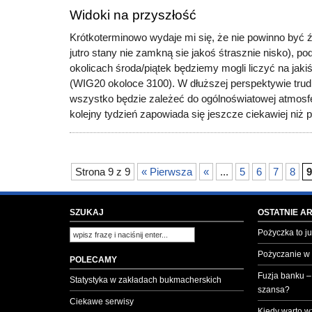
Widoki na przyszłość
Krótkoterminowo wydaje mi się, że nie powinno być 
jutro stany nie zamkną sie jakoś śtrasznie nisko), 
okolicach środa/piątek będziemy mogli liczyć na jak
(WIG20 okoloce 3100). W dłuższej perspektywie tru
wszystko będzie zależeć do ogólnoświatowej atmosf
kolejny tydzień zapowiada się jeszcze ciekawiej niż 
Strona 9 z 9
« Pierwsza
«
...
5
6
7
8
9
SZUKAJ
OSTATNIE A
Pożyczka to ju
Pożyczanie w
POLECAMY
Fuzja banku –
Statystyka w zakładach bukmacherskich
szansa?
Ciekawe serwisy
Kiedy warto w