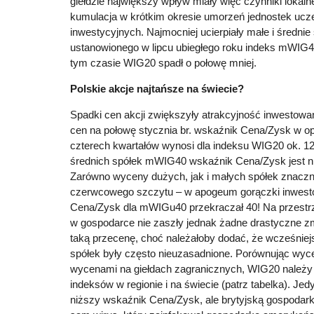
giełdzie największy wpływ miały więc czynniki lokal
kumulacja w krótkim okresie umorzeń jednostek ucz
inwestycyjnych. Najmocniej ucierpiały małe i średnie
ustanowionego w lipcu ubiegłego roku indeks mWIG4
tym czasie WIG20 spadł o połowę mniej.
Polskie akcje najtańsze na świecie?
Spadki cen akcji zwiększyły atrakcyjność inwestowan
cen na połowę stycznia br. wskaźnik Cena/Zysk w opa
czterech kwartałów wynosi dla indeksu WIG20 ok. 12.
średnich spółek mWIG40 wskaźnik Cena/Zysk jest ni
Zarówno wyceny dużych, jak i małych spółek znaczn
czerwcowego szczytu – w apogeum gorączki inwesto
Cena/Zysk dla mWIGu40 przekraczał 40! Na przestrz
w gospodarce nie zaszły jednak żadne drastyczne z
taką przecenę, choć należałoby dodać, że wcześnie
spółek były często nieuzasadnione. Porównując wyce
wycenami na giełdach zagranicznych, WIG20 należy
indeksów w regionie i na świecie (patrz tabelka). J
niższy wskaźnik Cena/Zysk, ale brytyjską gospodar