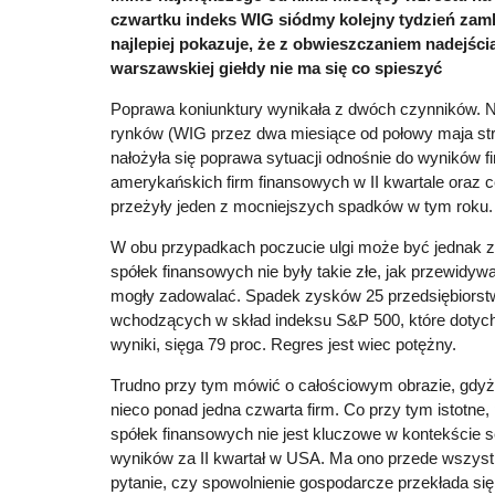
czwartku indeks WIG siódmy kolejny tydzień zamk
najlepiej pokazuje, że z obwieszczaniem nadejści
warszawskiej giełdy nie ma się co spieszyć
Poprawa koniunktury wynikała z dwóch czynników. 
rynków (WIG przez dwa miesiące od połowy maja stra
nałożyła się poprawa sytuacji odnośnie do wyników 
amerykańskich firm finansowych w II kwartale oraz ce
przeżyły jeden z mocniejszych spadków w tym roku.
W obu przypadkach poczucie ulgi może być jednak złu
spółek finansowych nie były takie złe, jak przewidyw
mogły zadowalać. Spadek zysków 25 przedsiębiorstw 
wchodzących w skład indeksu S&P 500, które dotyc
wyniki, sięga 79 proc. Regres jest wiec potężny.
Trudno przy tym mówić o całościowym obrazie, gdyż 
nieco ponad jedna czwarta firm. Co przy tym istotne,
spółek finansowych nie jest kluczowe w kontekście s
wyników za II kwartał w USA. Ma ono przede wszys
pytanie, czy spowolnienie gospodarcze przekłada się 