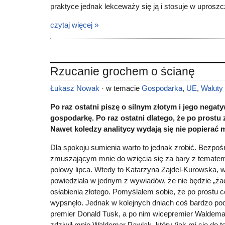
praktyce jednak lekceważy się ją i stosuje w uproszc
czytaj więcej »
Rzucanie grochem o ścianę
Łukasz Nowak
· w temacie
Gospodarka
,
UE
,
Waluty
Po raz ostatni piszę o silnym złotym i jego nega
gospodarkę. Po raz ostatni dlatego, że po prostu 
Nawet koledzy analitycy wydają się nie popierać 
Dla spokoju sumienia warto to jednak zrobić. Bezpo
zmuszającym mnie do wzięcia się za bary z tematem
polowy lipca. Wtedy to Katarzyna Zajdel-Kurowska, w
powiedziała w jednym z wywiadów, że nie będzie „żad
osłabienia złotego. Pomyślałem sobie, że po prostu co
wypsnęło. Jednak w kolejnych dniach coś bardzo po
premier Donald Tusk, a po nim wicepremier Waldema
zdziwił mnie Waldemar Pawlak, który (jak mi się do t