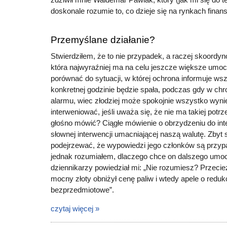
doskonale rozumie to, co dzieje się na rynkach fina
Przemyślane działanie?
Stwierdziłem, że to nie przypadek, a raczej skoordyn
która najwyraźniej ma na celu jeszcze większe umoc
porównać do sytuacji, w której ochrona informuje w
konkretnej godzinie będzie spała, podczas gdy w ch
alarmu, wiec złodziej może spokojnie wszystko wyni
interweniować, jeśli uważa się, że nie ma takiej potr
głośno mówić? Ciągłe mówienie o obrzydzeniu do inte
słownej interwencji umacniającej naszą walutę. Zbyt 
podejrzewać, że wypowiedzi jego członków są przyp
jednak rozumiałem, dlaczego chce on dalszego umocn
dziennikarzy powiedział mi: „Nie rozumiesz? Przecież
mocny złoty obniżył cenę paliw i wtedy apele o reduk
bezprzedmiotowe”.
czytaj więcej »