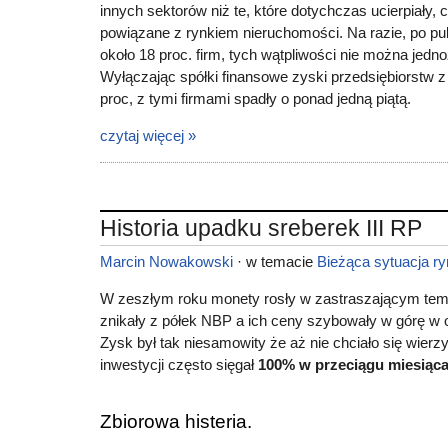
innych sektorów niż te, które dotychczas ucierpiały, c
powiązane z rynkiem nieruchomości. Na razie, po pub
około 18 proc. firm, tych wątpliwości nie można jedn
Wyłączając spółki finansowe zyski przedsiębiorstw 
proc, z tymi firmami spadły o ponad jedną piątą.
czytaj więcej »
Historia upadku sreberek III RP
Marcin Nowakowski
· w temacie
Bieżąca sytuacja r
W zeszłym roku monety rosły w zastraszającym tem
znikały z półek NBP a ich ceny szybowały w górę w
Zysk był tak niesamowity że aż nie chciało się wierz
inwestycji często sięgał
100% w przeciągu miesiąc
Zbiorowa histeria.