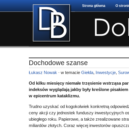
Strona główna
O stroni
Dochodowe szanse
Łukasz Nowak
· w temacie
Giełda
,
Inwestycje
,
Suro
Od kilku miesięcy niemałe trzęsienie wstrząsa par
indeksów wyglądają jakby były kreślone pisakiem
w epicentrum kataklizmu.
Trudno uzyskać od kogokolwiek konkretną odpowiedź
ceny akcji czy jednostek funduszy inwestycyjnych o
ubiegłego roku. Papierowe, a także zrealizowane strat
miliardów złotych. Coraz więcej inwestorów opuszcz