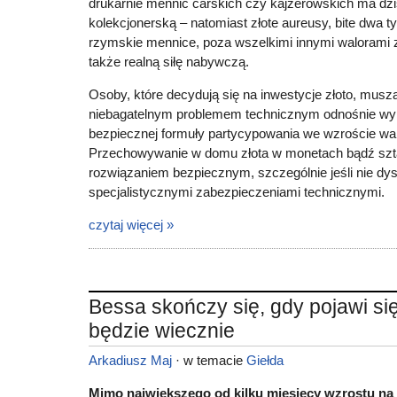
drukarnie mennic carskich czy kajzerowskich ma dzi
kolekcjonerską – natomiast złote aureusy, bite dwa t
rzymskie mennice, poza wszelkimi innymi walorami 
także realną siłę nabywczą.
Osoby, które decydują się na inwestycje złoto, musz
niebagatelnym problemem technicznym odnośnie wy
bezpiecznej formuły partycypowania we wzroście war
Przechowywanie w domu złota w monetach bądź szta
rozwiązaniem bezpiecznym, szczególnie jeśli nie d
specjalistycznymi zabezpieczeniami technicznymi.
czytaj więcej »
Bessa skończy się, gdy pojawi si
będzie wiecznie
Arkadiusz Maj
· w temacie
Giełda
Mimo największego od kilku miesięcy wzrostu na n