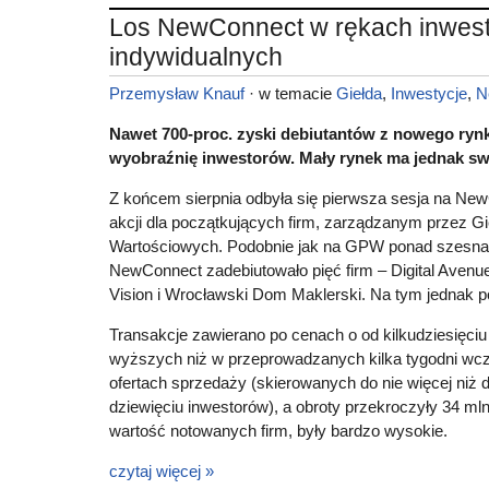
Los NewConnect w rękach inwes
indywidualnych
Przemysław Knauf
· w temacie
Giełda
,
Inwestycje
,
N
Nawet 700-proc. zyski debiutantów z nowego rynk
wyobraźnię inwestorów. Mały rynek ma jednak swo
Z końcem sierpnia odbyła się pierwsza sesja na N
akcji dla początkujących firm, zarządzanym przez G
Wartościowych. Podobnie jak na GPW ponad szesnaś
NewConnect zadebiutowało pięć firm – Digital Avenue
Vision i Wrocławski Dom Maklerski. Na tym jednak p
Transakcje zawierano po cenach o od kilkudziesięciu 
wyższych niż w przeprowadzanych kilka tygodni wcz
ofertach sprzedaży (skierowanych do nie więcej niż 
dziewięciu inwestorów), a obroty przekroczyły 34 mln z
wartość notowanych firm, były bardzo wysokie.
czytaj więcej »