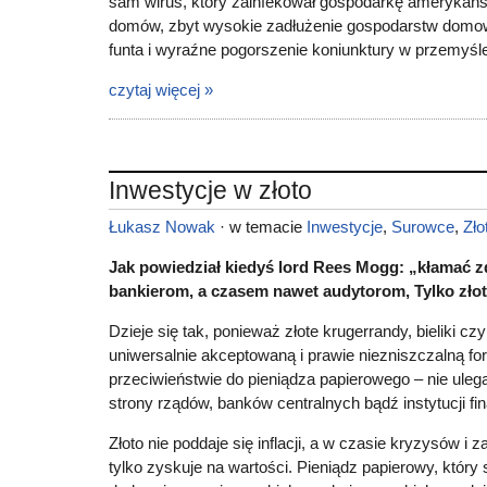
sam wirus, który zainfekował gospodarkę amerykańs
domów, zbyt wysokie zadłużenie gospodarstw domowy
funta i wyraźne pogorszenie koniunktury w przemyśl
czytaj więcej »
Inwestycje w złoto
Łukasz Nowak
· w temacie
Inwestycje
,
Surowce
,
Zło
Jak powiedział kiedyś lord Rees Mogg: „kłamać z
bankierom, a czasem nawet audytorom, Tylko zło
Dzieje się tak, ponieważ złote krugerrandy, bieliki cz
uniwersalnie akceptowaną i prawie niezniszczalną for
przeciwieństwie do pieniądza papierowego – nie ulega
strony rządów, banków centralnych bądź instytucji f
Złoto nie poddaje się inflacji, a w czasie kryzysów i
tylko zyskuje na wartości. Pieniądz papierowy, który 