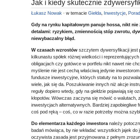
Jak i kiedy skutecznie zdywersyfi
Łukasz Nowak
· w temacie
Giełda
,
Inwestycje
,
Pora
Gdy na rynku kapitałowym panuje hossa, nikt nie 
detalami: ryzykiem, zmiennością stóp zwrotu, dywe
niewybaczalny błąd.
W czasach wzrostów
szczytem dywersyfikacji jest 
kilkunastu spółek różnej wielkości i reprezentującyc
obligacjach czy gotówce w portfelu nikt nawet nie ch
myślenie nie jest cechą właściwą jedynie inwestoro
fundusze inwestycyjne, których statuty na to pozwalaj
wiele, jak się da. Poszukiwanie innych niż akcje ins
reguły dopiero wtedy, gdy na giełdzie pojawiają się 
kłopotów. Wówczas zaczyna się mówić o walutach, z
inwestycjach alternatywnych. Bardziej zapobiegliwe 
coś pod ręką – coś, co w razie potrzeby można szyb
Do elementarza każdego inwestora
należy potoczn
badań mówiąca, by nie wkładać wszystkich jajek do 
oczywista zasada jest przyjmowana z pełnym zrozum