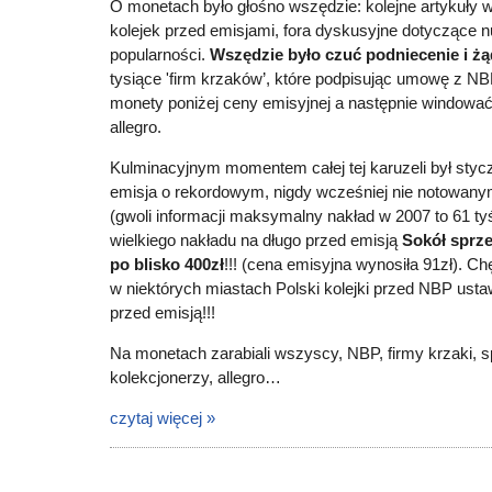
O monetach było głośno wszędzie: kolejne artykuły w
kolejek przed emisjami, fora dyskusyjne dotyczące n
popularności.
Wszędzie było czuć podniecenie i żą
tysiące 'firm krzaków’, które podpisując umowę z 
monety poniżej ceny emisyjnej a następnie windowa
allegro.
Kulminacyjnym momentem całej tej karuzeli był stycz
emisja o rekordowym, nigdy wcześniej nie notowany
(gwoli informacji maksymalny nakład w 2007 to 61 ty
wielkiego nakładu na długo przed emisją
Sokół sprze
po blisko 400zł
!!! (cena emisyjna wynosiła 91zł). Ch
w niektórych miastach Polski kolejki przed NBP ustaw
przed emisją!!!
Na monetach zarabiali wszyscy, NBP, firmy krzaki, s
kolekcjonerzy, allegro…
czytaj więcej »