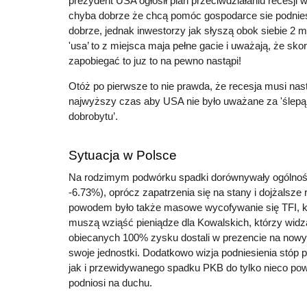
prezydent USA ogłosił plan przeciwdziałaniu recesji 
chyba dobrze że chcą pomóc gospodarce sie podnie
dobrze, jednak inwestorzy jak słyszą obok siebie 2 ma
'usa’ to z miejsca maja pełne gacie i uważają, że sk
zapobiegać to juz to na pewno nastąpi!
Otóż po pierwsze to nie prawda, że recesja musi nast
najwyższy czas aby USA nie było uważane za 'ślep
dobrobytu’.
Sytuacja w Polsce
Na rodzimym podwórku spadki dorównywały ogóln
-6.73%), oprócz zapatrzenia się na stany i dojżalsze
powodem było także masowe wycofywanie się TFI, k
muszą wziąść pieniądze dla Kowalskich, którzy widz
obiecanych 100% zysku dostali w prezencie na now
swoje jednostki. Dodatkowo wizja podniesienia stóp
jak i przewidywanego spadku PKB do tylko nieco po
podniosi na duchu.