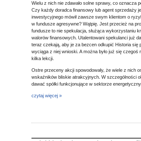
Wielu z nich nie zdawało solne sprawy, co oznacza p
Czy każdy doradca finansowy lub agent sprzedaży j
inwestycyjnego mówił zawsze swym klientom o ryzyku
w fundusze agresywne? Wątpię. Jest przecież na pro
fundusze to nie spekulacja, służąca wykorzystaniu k
walorów finansowych. Utalentowani spekulanci już da
teraz czekają, aby je za bezcen odkupić Historia się 
wyciąga z niej wnioski. A można było już się czegoś
kilka lekcji.
Ostre przeceny akcji spowodowały, że wiele z nich 
wskaźników bliskie atrakcyjnych. W szczególności 
dawać spółki funkcjonujące w sektorze energetycz
czytaj więcej »