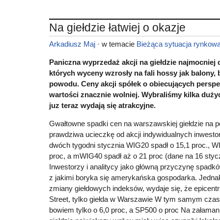
Na giełdzie łatwiej o okazje
Arkadiusz Maj
· w temacie
Bieżąca sytuacja rynkow
Paniczna wyprzedaż akcji na giełdzie najmocniej d
których wyceny wzrosły na fali hossy jak balony,
powodu. Ceny akcji spółek o obiecujących perspe
wartości znacznie wolniej. Wybraliśmy kilka duży
juz teraz wydają się atrakcyjne.
Gwałtowne spadki cen na warszawskiej giełdzie na 
prawdziwa ucieczkę od akcji indywidualnych inwesto
dwóch tygodni stycznia WIG20 spadł o 15,1 proc., WIG
proc, a mWIG40 spadł aż o 21 proc (dane na 16 stycz
Inwestorzy i analitycy jako główną przyczynę spadk
z jakimi boryka się amerykańska gospodarka. Jedna
zmiany giełdowych indeksów, wydaje się, że epicentr
Street, tylko giełda w Warszawie W tym samym cza
bowiem tylko o 6,0 proc, a SP500 o proc Na załaman