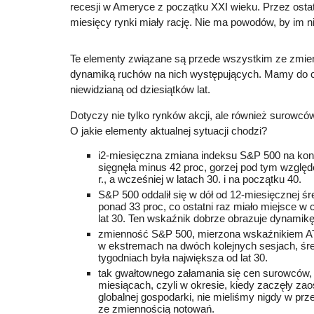
recesji w Ameryce z początku XXI wieku. Przez ostat
miesięcy rynki miały rację. Nie ma powodów, by im ni
Te elementy związane są przede wszystkim ze zmie
dynamiką ruchów na nich występujących. Mamy do c
niewidzianą od dziesiątków lat.
Dotyczy nie tylko rynków akcji, ale również surowcó
O jakie elementy aktualnej sytuacji chodzi?
i2-miesięczna zmiana indeksu S&P 500 na kon
sięgnęła minus 42 proc, gorzej pod tym wzglę
r., a wcześniej w latach 30. i na początku 40.
S&P 500 oddalił się w dół od 12-miesięcznej śr
ponad 33 proc, co ostatni raz miało miejsce w c
lat 30. Ten wskaźnik dobrze obrazuje dynamik
zmienność S&P 500, mierzona wskaźnikiem AT
w ekstremach na dwóch kolejnych sesjach, śre
tygodniach była największa od lat 30.
tak gwałtownego załamania się cen surowców, j
miesiącach, czyli w okresie, kiedy zaczęły zao
globalnej gospodarki, nie mieliśmy nigdy w prze
ze zmiennością notowań.