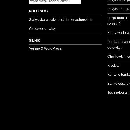
Pożyczka to ju
Pożyczanie w
POLECAMY
Fuzja banku –
Statystyka w zakładach bukmacherskich
szansa?
Ciekawe serwisy
Kiedy warto w
SILNIK
Lombard samo
gotówkę.
Vertigo & WordPress
Chwilówki – c
Kredyty
Konto w banku
Bankowość el
Technologia n