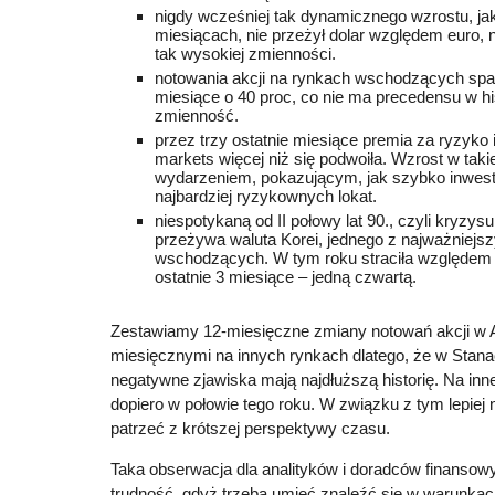
nigdy wcześniej tak dynamicznego wzrostu, jak
miesiącach, nie przeżył dolar względem euro, n
tak wysokiej zmienności.
notowania akcji na rynkach wschodzących spad
miesiące o 40 proc, co nie ma precedensu w his
zmienność.
przez trzy ostatnie miesiące premia za ryzyko 
markets więcej niż się podwoiła. Wzrost w takie
wydarzeniem, pokazującym, jak szybko inwes
najbardziej ryzykownych lokat.
niespotykaną od II połowy lat 90., czyli kryzys
przeżywa waluta Korei, jednego z najważniejs
wschodzących. W tym roku straciła względem d
ostatnie 3 miesiące – jedną czwartą.
Zestawiamy 12-miesięczne zmiany notowań akcji w 
miesięcznymi na innych rynkach dlatego, że w Stan
negatywne zjawiska mają najdłuższą historię. Na inne
dopiero w połowie tego roku. W związku z tym lepiej
patrzeć z krótszej perspektywy czasu.
Taka obserwacja dla analityków i doradców finanso
trudność, gdyż trzeba umieć znaleźć się w warunka