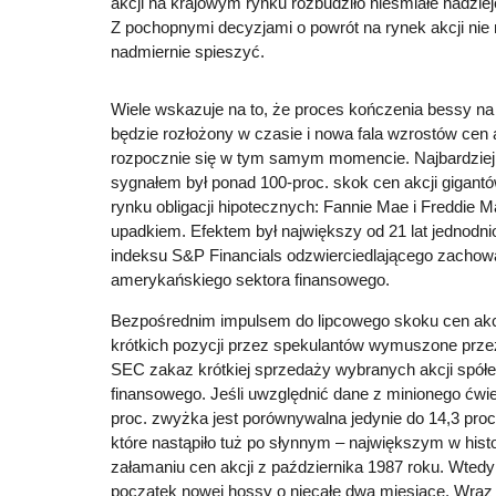
akcji na krajowym rynku rozbudziło nieśmiałe nadzie
Z pochopnymi decyzjami o powrót na rynek akcji nie 
nadmiernie spieszyć.
Wiele wskazuje na to, że proces kończenia bessy na
będzie rozłożony w czasie i nowa fala wzrostów cen 
rozpocznie się w tym samym momencie. Najbardzie
sygnałem był ponad 100-proc. skok cen akcji gigan
rynku obligacji hipotecznych: Fannie Mae i Freddie 
upadkiem. Efektem był największy od 21 lat jednodn
indeksu S&P Financials odzwierciedlającego zachowa
amerykańskiego sektora finansowego.
Bezpośrednim impulsem do lipcowego skoku cen akcj
krótkich pozycji przez spekulantów wymuszone prz
SEC zakaz krótkiej sprzedaży wybranych akcji spółe
finansowego. Jeśli uwzględnić dane z minionego ćwie
proc. zwyżka jest porównywalna jedynie do 14,3 proc.
które nastąpiło tuż po słynnym – największym w hist
załamaniu cen akcji z października 1987 roku. Wtedy
początek nowej hossy o niecałe dwa miesiące. Wraz 