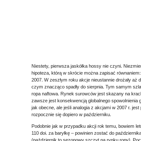
Niestety, pierwsza jaskółka hossy nie czyni. Niezmie
hipoteza, którą w skrócie można zapisać równaniem
2007. W zeszłym roku akcje nieustannie drożały aż d
czym znacząco spadły do sierpnia. Tym samym szl
ropa naftowa. Rynek surowców jest skazany na kra
zawsze jest konsekwencją globalnego spowolnienia 
jak obecne, ale jeśli analogia z akcjami w 2007 r. jes
rozpocznie się dopiero w październiku.
Podobnie jak w przypadku akcji rok temu, bowiem let
110 doi. za baryłkę – powinien zostać do październi
(październik to sezonowy szczyt na rynku ropy). Poc