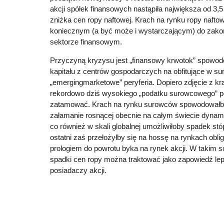
akcji spółek finansowych nastąpiła największa od 3,
zniżka cen ropy naftowej. Krach na rynku ropy nafto
koniecznym (a być może i wystarczającym) do zako
sektorze finansowym.
Przyczyną kryzysu jest „finansowy krwotok” spow
kapitału z centrów gospodarczych na obfitujące w s
„emergingmarketowe” peryferia. Dopiero zdjęcie z kr
rekordowo dziś wysokiego „podatku surowcowego” po
zatamować. Krach na rynku surowców spowodowałb
załamanie rosnącej obecnie na całym świecie dynamik
co również w skali globalnej umożliwiłoby spadek st
ostatni zaś przełożyłby się na hossę na rynkach oblig
prologiem do powrotu byka na rynek akcji. W takim s
spadki cen ropy można traktować jako zapowiedź le
posiadaczy akcji.