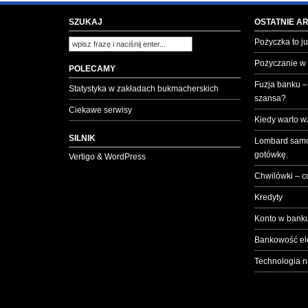
SZUKAJ
OSTATNIE A
Pożyczka to ju
Pożyczanie w
POLECAMY
Fuzja banku –
Statystyka w zakładach bukmacherskich
szansa?
Ciekawe serwisy
Kiedy warto w
SILNIK
Lombard samo
gotówkę.
Vertigo & WordPress
Chwilówki – c
Kredyty
Konto w banku
Bankowość el
Technologia n