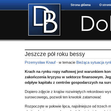
Strona główna
O stroni
Jeszcze pół roku bessy
Przemysław Knauf
· w temacie
Bieżąca sytuacja ry
Krach na rynku ropy naftowej jest warunkiem ko
zakończenia kryzysu w sektorze finansowym. Jeg
odpływ kapitału z centrów gospodarczych na sur
Dopiero zdjęcie z krajów rozwiniętych rekordowo wy
surowcowego„ pozwoli ten krwotok zatamować
Rozpoczęte w połowie lipca, najsilniejsze od trzech m