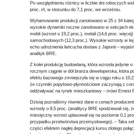
Po uwzględnieniu różnicy w liczbie dni roboczych wsk
proc. r/r, w stosunku do 7,1 proc. we wrześniu.
Wyhamowanie produkcji zanotowano w 25 z 34 katego
wysokie dynamiki roczne zanotowano w sekcjach eks
mebli (wzrost o 19,2 proc.), metali (14,6 proc. więcej
samochodowych (12,3 proc.). Wysokie wzrosty w tej os
echo udrożnienia łańcucha dostaw z Japonii – wyjaś
analityk BRE.
Z kolei produkcję budowlaną, która wzrosła jedynie o 
rocznym ciągnie w dół branża deweloperska, która
efektu bazowego zmniejszyła się w ciągu roku o 10,2
że czynniki popytowo-płynnościowe zaczynają z cora
oddziaływać na rynek mieszkaniowy – mówi Ernest P
Dzisiaj poznaliśmy również dane o cenach producent
wzrosły o 8,5 proc. (analitycy BRE spodziewali się, ż
miesięczny wzrost uplasował się na poziomie 0,1 proc
przypadku przetwórstwa przemysłowego). – Taka se
części efektem nagłej deprecjacji kursu złotego poł