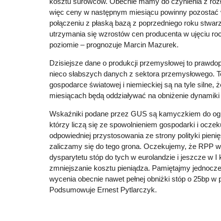
kosztu surowców. Obecnie mamy do czynienia z rozł
więc ceny w następnym miesiącu powinny pozostać w
połączeniu z płaską bazą z poprzedniego roku stwar
utrzymania się wzrostów cen producenta w ujęciu r
poziomie – prognozuje Marcin Mazurek.
Dzisiejsze dane o produkcji przemysłowej to prawdop
nieco słabszych danych z sektora przemysłowego. 
gospodarce światowej i niemieckiej są na tyle silne, 
miesiącach będą oddziaływać na obniżenie dynamiki
Wskaźniki podane przez GUS są kamyczkiem do ogr
którzy liczą się ze spowolnieniem gospodarki i oczek
odpowiedniej przystosowania ze strony polityki pieni
zaliczamy się do tego grona. Oczekujemy, że RPP w
dysparytetu stóp do tych w eurolandzie i jeszcze w I
zmniejszanie kosztu pieniądza. Pamiętajmy jednocześ
wycenia obecnie nawet pełnej obniżki stóp o 25bp w 
Podsumowuje Ernest Pytlarczyk.