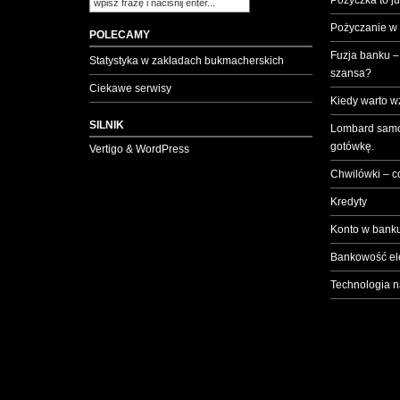
Pożyczka to ju
Pożyczanie w
POLECAMY
Fuzja banku –
Statystyka w zakładach bukmacherskich
szansa?
Ciekawe serwisy
Kiedy warto w
SILNIK
Lombard samo
gotówkę.
Vertigo & WordPress
Chwilówki – c
Kredyty
Konto w banku
Bankowość el
Technologia n